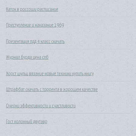
Каток в россоши расписание
Преступление и наказание 1969
Презентация пдд 4 класс скачать
Журнал бурда цена спб
Хорст шульц вязание новые техники купить книгу
Штрафбат скачать с торрента в хорошем качестве
Очерки эффективности и счастливости
Гост колонный двутавр