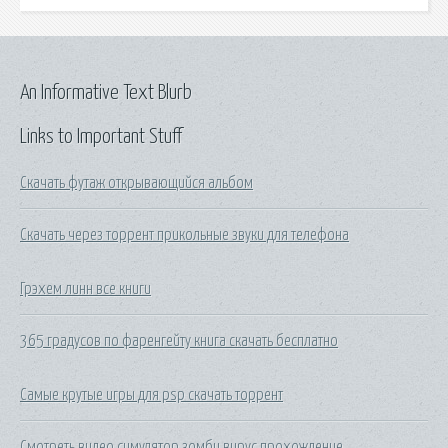
An Informative Text Blurb
Links to Important Stuff
Скачать футаж открывающийся альбом
Скачать через торрент прикольные звуки для телефона
Грэхем линн все книги
365 градусов по фаренгейту книга скачать бесплатно
Самые крутые игры для psp скачать торрент
Смотреть видео симулятор зомби вирус прохождение