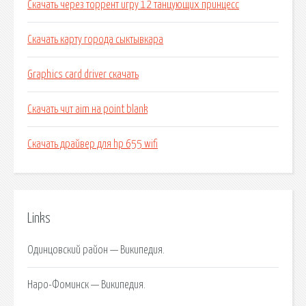
Скачать через торрент игру 12 танцующих принцесс
Скачать карту города сыктывкара
Graphics card driver скачать
Скачать чит aim на point blank
Скачать драйвер для hp 655 wifi
Links
Одинцовский район — Википедия.
Наро-Фоминск — Википедия.