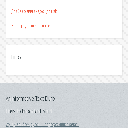
Драйвер для андроида usb
Виноградный спирт гост
Links
An Informative Text Blurb
Links to Important Stuff
25 17 альбом русский подорожник скачать