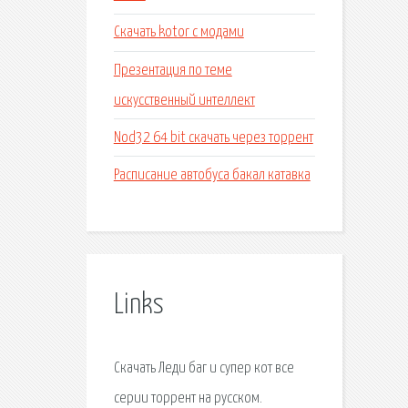
Скачать kotor с модами
Презентация по теме
искусственный интеллект
Nod32 64 bit скачать через торрент
Расписание автобуса бакал катавка
Links
Скачать Леди баг и супер кот все
серии торрент на русском.