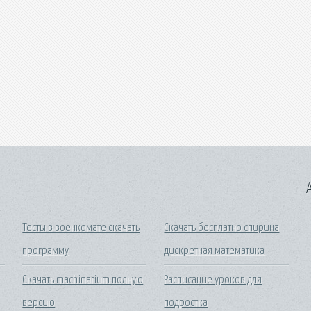
A
Тесты в военкомате скачать
Скачать бесплатно спирина
программу
дискретная математика
Скачать machinarium полную
Расписание уроков для
версию
подростка