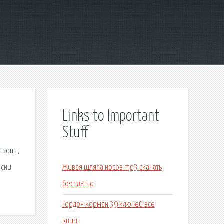
Links to Important
Stuff
сезоны,
есни
Живая шляпа носов mp3 скачать
бесплатно
Гордон корман 39 ключей все
книги