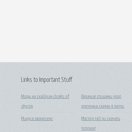
Links to Important Stuff
Моды на скайрим cloaks of
Вязание спицами узор
skyrim
плетенка схема 4 петли
Минуса эванесенс
Мастер тай чи скачать
торрент