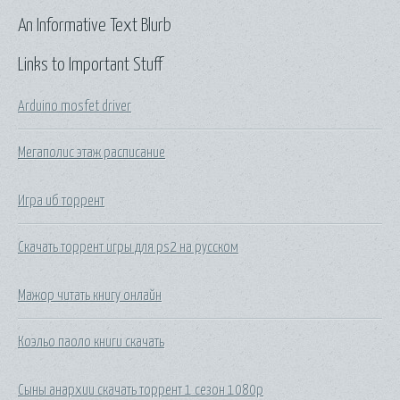
An Informative Text Blurb
Links to Important Stuff
Arduino mosfet driver
Мегаполис этаж расписание
Игра иб торрент
Скачать торрент игры для ps2 на русском
Мажор читать книгу онлайн
Коэльо паоло книги скачать
Сыны анархии скачать торрент 1 сезон 1080p