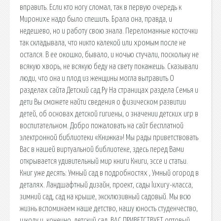
вправить. Если кто ногу сломал, так в первую очередь к
Миронихе надо было спешить. Брала она, правда, и
недешево, но и работу свою знала. Переломанные косточки
так складывала, что никто калекой или хромым после не
остался. В ее окошко, бывало, и ночью стучали, поскольку не
всякую хворь, не всякую беду на свету покажешь. Сказывали
люди, что она и плод из женщины могла вытравить О
разделах сайта Детский сад.Ру На страницах раздела Семья и
дети Вы сможете найти сведения о физическом развитии
детей, об основах детской гигиены, о значении детских игр в
воспитательном. Добро пожаловать на сайт бесплатной
электронной библиотеки «Книжка»! Мы рады приветствовать
Вас в нашей виртуальной библиотеке, здесь перед Вами
открывается удивительный мир книги Книги, эссе и статьи.
Книг уже десять: Умный сад в подробностях , Умный огород в
деталях. Ландшафтный дизайн, проект, сады luxury-класса,
зимний сад, сад на крыше, эксклюзивный садовый. Мы всю
жизнь вспоминаем наше детство, нашу юность студенчество,
школу и, конечно, детский сад. ВАС ПРИВЕТСТВУЕТ оптовый