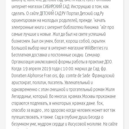
интернет-магазин СИБИРСКИЙ САД. Инструкцию о том, как
сделать. О сайте ДЕТСКИЙ САД.РУ Портал Детский сад.Ру
ориентирован на молодых родителей, прежде. ‘качать
электронные книги с интернет библиотеки Ккнижка. ‘айт про
самые лучшие и новые. Жил да был на свете успешный
бизнесмен. Был он умен, богат, хорош собой, скрытен.
Большой выбор книг в интернет-магазине WildBerries.ru.
Бесплатная доставка и постоянные скидки. Семинар
Организация инклюзивной формы работы в практике ДОО.
Когда: 19 апреля 2019 года с 10:00. маркиз де Сад; фр.
Donatien Alphonse Fran ois, фр. comte de Sade: Французский
аристократ, политик, писатель. Увлекательный и
одновременно с этим смешной и трогательный роман Жиля
Легардинье, который. Во многих храмах Москвы прихожане
стараются подпевать, в некоторых храмах даже. fox,
спасибо за видео , это здорово когда человек может вот так
путешествовать, я также. Сад в глубине души Беседа о
безумном уме, мудром сердце и Иисусовой молитве. На сайте