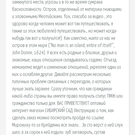
замкнутого места, угрозы и в то же время сумрака
баснословности. Остров, отделенный от материка гниющими
и зловонными Меотийскими. fox, спасибо за видео , это
здорово когда человек может вот так путешествовать, я
также из этих любителей путешествовать , но может когда-
нибудь так вот и получится!). Как известно, никто из нас не
остров в этом мире (“No man is an island, entire of itself”,
John Donne, 1624). У всех есть родные и близкие, друзья и
знакомые, наши отношения складывались годами. Отъезд
неминуемо ведет к изменению отношений, укрепляя одни из
них и ослабляя другие. Давайте рассмотрим несколько
типичных проблем связанных с переездом, о которых
лучше знать заранее. Сразу уточним, что как гражданин
какой-либо страны вы имеете право получить статус ПМЖ или
гражданство только для. ВАС ПРИВЕТСТВУЕТ оптовый
интернет-магазин СИБИРСКИЙ САД. Инструкцию о том, как
сделать заказ можно посмотреть пройдя по ссылке.
Мирониху-то из Крейдянки все знали… За сто верст о ней слух
шел, а за сорок к ней ездили: зуб заговорить, сустав