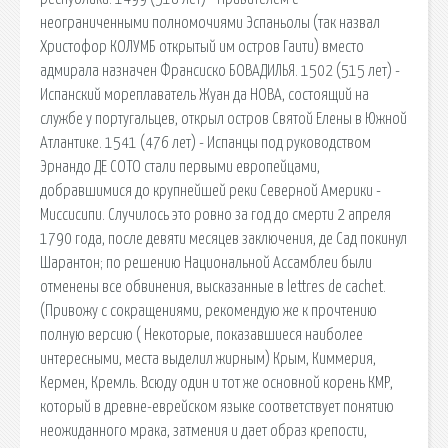
неограниченными полномочиями Эспаньолы (так назвал
Христофор КОЛУМБ открытый им остров Гаити) вместо
адмирала назначен Франсиско БОВАДИЛЬЯ. 1502 (515 лет) -
Испанский мореплаватель Жуан да НОВА, состоящий на
службе у португальцев, открыл остров Святой Елены в Южной
Атлантике. 1541 (476 лет) - Испанцы под руководством
Эрнандо ДЕ СОТО стали первыми европейцами,
добравшимися до крупнейшей реки Северной Америки -
Миссисипи. Случилось это ровно за год до смерти 2 апреля
1790 года, после девяти месяцев заключения, де Сад покинул
Шарантон; по решению Национальной Ассамблеи были
отменены все обвинения, высказанные в lettres de cachet.
(Привожу с сокращениями, рекомендую же к прочтению
полную версию ( Некоторые, показавшиеся наиболее
интересными, места выделил жирным) Крым, Киммерия,
Кермен, Кремль. Всюду один и тот же основной корень КМР,
который в древне-еврейском языке соответствует понятию
неожиданного мрака, затмения и дает образ крепости,