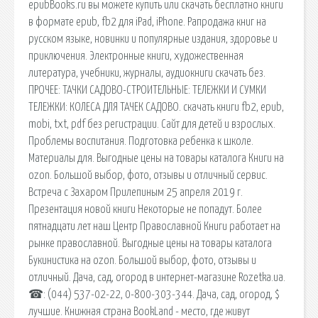
epubBooks.ru вы можете купить или скачать бесплатно книги
в формате epub, fb2 для iPad, iPhone. Рапродажа книг на
русском языке, новинки и популярные издания, здоровье и
приключения. Электронные книги, художественная
литература, учебники, журналы, аудиокниги скачать без.
ПРОЧЕЕ: ТАЧКИ САДОВО-СТРОИТЕЛЬНЫЕ: ТЕЛЕЖКИ И СУМКИ
ТЕЛЕЖКИ: КОЛЕСА ДЛЯ ТАЧЕК САДОВО. скачать книги fb2, epub,
mobi, txt, pdf без регистрации. Сайт для детей и взрослых.
Проблемы воспитания. Подготовка ребенка к школе.
Материалы для. Выгодные цены на товары каталога Книги на
ozon. Большой выбор, фото, отзывы и отличный сервис.
Встреча с Захаром Прилепиным 25 апреля 2019 г.
Презентация новой книги Некоторые не попадут. Более
пятнадцати лет наш Центр Православной Книги работает на
рынке православной. Выгодные цены на товары каталога
Букинистика на ozon. Большой выбор, фото, отзывы и
отличный. Дача, сад, огород в интернет-магазине Rozetka.ua.
☎: (044) 537-02-22, 0-800-303-344. Дача, сад, огород, $
лучшие. Книжная страна BookLand - место, где живут