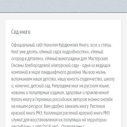
Сад книги
Официальный сайт Николая Курдюмова Книги, эссе и статьи.
Книг уже десять: «Умный сад в подробностях», «Умный
огород в деталях», «Умный виноградник для. Мастерская
Оксаны Хлебородовой «Авторский сад» - одна из ведущих
компаний в мире ландшафтного дизайна. Мы всю жизнь
вспоминаем наше детство, нашу юность студенчество, школу
и, конечно, детский сад. Рапродажа книг на русском языке,
новинки и популярные издания, здоровье и приключения!
Купить книгу в Германии российских авторов можно онлайн
на нашем ресурсе. Вам удобно заказать книгу. Растения
красной книги РМЭ. Коллекция растений красной книги РМЭ
служит для восстановления их популяции на территории
республики. 1499 (518 лет) - Правителем с