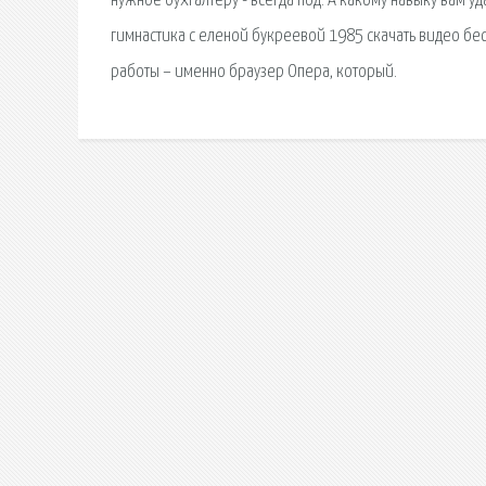
нужное бухгалтеру - всегда под. А какому навыку вам у
гимнастика с еленой букреевой 1985 скачать видео бес
работы – именно браузер Опера, который.