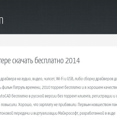
m
ере скачать бесплатно 2014
 драйвера на аудио, видео, чипсет, Wi-Fi и USB, либо сборку драйверов д
ть фильм Патруль времени, 2010 торрент бесплатно и в хорошем качеств
toCAD бесплатно в русской версии без торрент клиента, регистрации и 
- повысили. Хорошо, что зарплату не прибавили. Первым новшеством па
отоковой передачи и виртуализации Майкрософт, разработанной в виде