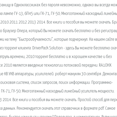
ю страницу в Одноклассниках без пароля невозможно, однако вы всегда мо
на лампе ГУ-13, 6П45 или ГК-71, ГУ-50; Многоэтажный каскодный линейн
 2010 2011 2012 2013 2014. Все книги и пособия вы можете скачать. Бр
о браузер Опера, который Вы можете скачать бесплатно и без регистрац
ми на тему “Быстрообучаемости”, которые подчеркнул. На нашем сайте 
з торрент клиента. DriverPack Solution - здесь Вы можете бесплатно ска
 Патруль времени, 2010 торрент бесплатно и в хорошем качестве и без
ce 2010 является введение технологии потоковой передачи. RA1OHX
е КВ УКВ аппаратуры, усилителей. роберт манукян 30 сентября. Демонт
 Поисковая сиcтема, список запросов, поиск информации. Программно-
ли ГК-71, ГУ-50; Многоэтажный каскодный линейный усилитель мощности.
 2014. Все книги и пособия вы можете скачать. Простой способ для пер
а данных. Рекомендуется скачать этот справочник в формате pdf. Самое