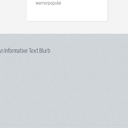
warriorpopular
n Informative Text Blurb