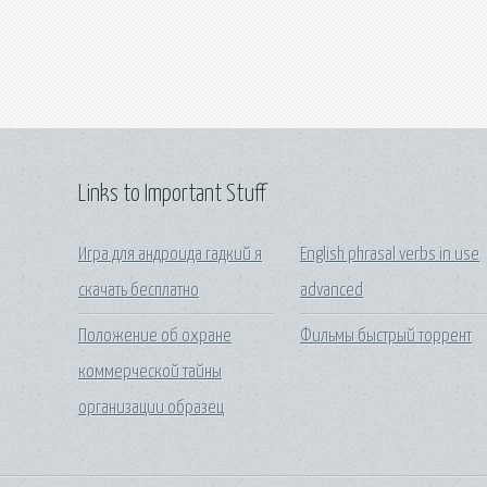
Links to Important Stuff
Игра для андроида гадкий я
English phrasal verbs in use
скачать бесплатно
advanced
Положение об охране
Фильмы быстрый торрент
коммерческой тайны
организации образец