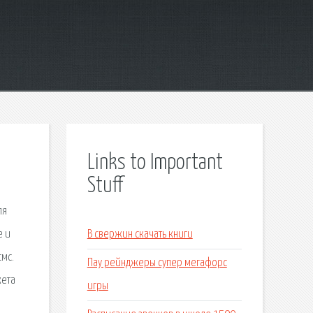
Links to Important
Stuff
ля
е и
В свержин скачать книги
смс.
Пау рейнджеры супер мегафорс
кета
игры