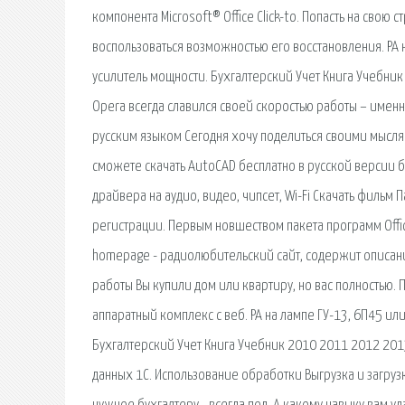
компонента Microsoft® Office Click-to. Попасть на сво
воспользоваться возможностью его восстановления. РА 
усилитель мощности. Бухгалтерский Учет Книга Учебник
Opera всегда славился своей скоростью работы – именн
русским языком Сегодня хочу поделиться своими мысля
сможете скачать AutoCAD бесплатно в русской версии бе
драйвера на аудио, видео, чипсет, Wi-Fi Скачать фильм
регистрации. Первым новшеством пакета программ Offi
homepage - радиолюбительский сайт, содержит описани
работы Вы купили дом или квартиру, но вас полностью.
аппаратный комплекс с веб. РА на лампе ГУ-13, 6П45 и
Бухгалтерский Учет Книга Учебник 2010 2011 2012 2013
данных 1С. Использование обработки Выгрузка и загрузк