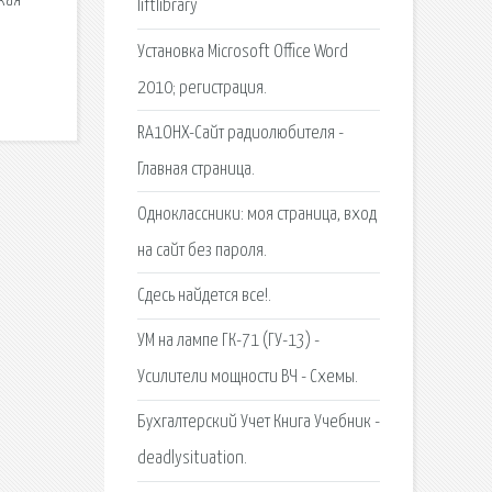
кая
liftlibrary
ю
Установка Microsoft Office Word
2010; регистрация.
RA1OHX-Cайт радиолюбителя -
Главная страница.
Одноклассники: моя страница, вход
на сайт без пароля.
Сдесь найдется все!.
УМ на лампе ГК-71 (ГУ-13) -
Усилители мощности ВЧ - Схемы.
Бухгалтерский Учет Книга Учебник -
deadlysituation.