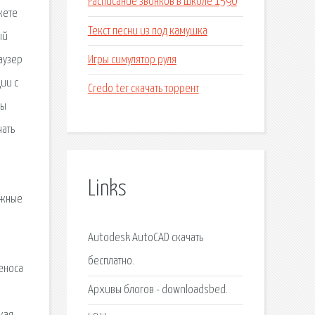
Расписание звонков в школе 1590
жете
Текст песни из под камушка
ый
Игры симулятор руля
аузер
ии с
Credo ter скачать торрент
вы
чать
Links
ажные
Autodesk AutoCAD скачать
бесплатно.
еноса
Архивы блогов - downloadsbed.