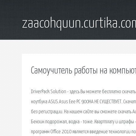
zaacohquun.curtika.co
Самоучитель работы на компьют
DriverPack Solution - здесь Вы можете бесплатно скачать
ноутбука ASUS.Asus Eee PC 900HA НЕ СУЩЕСТВУЕТ. Скача
без регистрации. На нашем сайте вы сможете скачать Au
Бензин подорожал, водка - тоже. Квартплату и штрафы 
программ Office 2010 является введение технологии п