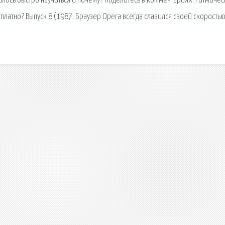
далось быстро научиться и почему? Поделитесь в комментариях. Ритмичес
платно? Выпуск 8 (1987. Браузер Opera всегда славился своей скорость