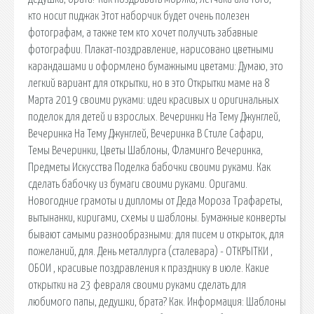
кто носит пиджак Этот наборчик будет очень полезен
фотографам, а также тем кто хочет получить забавные
фотографии. Плакат-поздравление, нарисовано цветными
карандашами и оформлено бумажными цветами: Думаю, это
легкий вариант для открытки, но в это Открытки маме на 8
Марта 2019 своими руками: идеи красивых и оригинальных
поделок для детей и взрослых. Вечеринки На Тему Джунглей,
Вечеринка На Тему Джунглей, Вечеринка В Стиле Сафари,
Темы Вечеринки, Цветы Шаблоны, Фламинго Вечеринка,
Предметы Искусства Поделка бабочки своими руками. Как
сделать бабочку из бумаги своими руками. Оригами.
Новогодние грамоты и дипломы от Деда Мороза Трафареты,
вытынанки, киригами, схемы и шаблоны. Бумажные конверты
бывают самыми разнообразными: для писем и открыток, для
пожеланий, для. День металлурга (сталевара) - ОТКРЫТКИ ,
ОБОИ , красивые поздравления к празднику в июле. Какие
открытки на 23 февраля своими руками сделать для
любимого папы, дедушки, брата? Как. Информация: Шаблоны