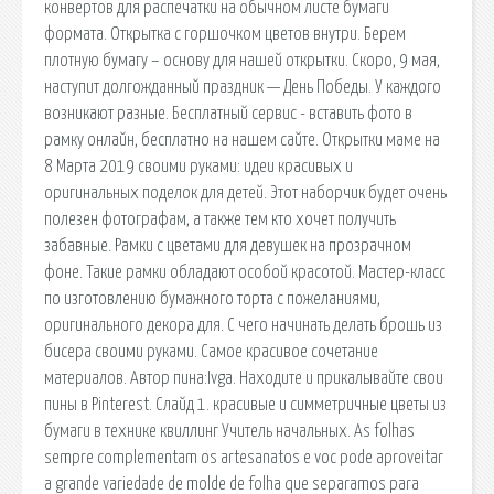
конвертов для распечатки на обычном листе бумаги
формата. Открытка с горшочком цветов внутри. Берем
плотную бумагу – основу для нашей открытки. Скоро, 9 мая,
наступит долгожданный праздник — День Победы. У каждого
возникают разные. Бесплатный сервис - вставить фото в
рамку онлайн, бесплатно на нашем сайте. Открытки маме на
8 Марта 2019 своими руками: идеи красивых и
оригинальных поделок для детей. Этот наборчик будет очень
полезен фотографам, а также тем кто хочет получить
забавные. Рамки с цветами для девушек на прозрачном
фоне. Такие рамки обладают особой красотой. Мастер-класс
по изготовлению бумажного торта с пожеланиями,
оригинального декора для. С чего начинать делать брошь из
бисера своими руками. Самое красивое сочетание
материалов. Автор пина:Ivga. Находите и прикалывайте свои
пины в Pinterest. Слайд 1. красивые и симметричные цветы из
бумаги в технике квиллинг Учитель начальных. As folhas
sempre complementam os artesanatos e voc pode aproveitar
a grande variedade de molde de folha que separamos para