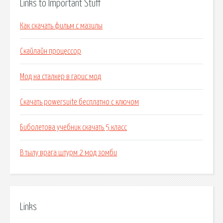
Links to Important Stuff
Как скачать фильм с мазилы
Скайлайн процессор
Мод на сталкер в гарис мод
Скачать powersuite бесплатно c ключом
Биболетова учебник скачать 5 класс
В тылу врага штурм 2 мод зомби
Links