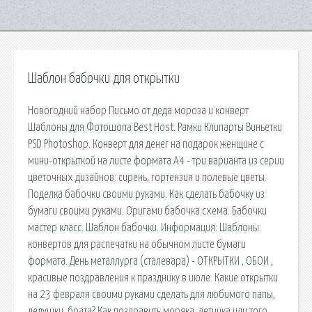
Шаблон бабочки для открытки
Новогодний набор Письмо от деда мороза и конверт
Шаблоны для Фотошопа Best Host. Рамки Клипарты Виньетки
PSD Photoshop. Конверт для денег на подарок женщине с
мини-открыткой на листе формата А4 - три варианта из серии
цветочных дизайнов: сирень, гортензия и полевые цветы.
Поделка бабочки своими руками. Как сделать бабочку из
бумаги своими руками. Оригами бабочка схема. Бабочки
мастер класс. Шаблон бабочки. Информация: Шаблоны
конвертов для распечатки на обычном листе бумаги
формата. День металлурга (сталевара) - ОТКРЫТКИ , ОБОИ ,
красивые поздравления к празднику в июле. Какие открытки
на 23 февраля своими руками сделать для любимого папы,
дедушки, брата? Как поздравить моряка, летчика или того,