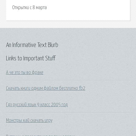
Открытки с 8 марта
An Informative Text Blurb
Links to Important Stuff
А че это ты во фраке
Скачать книги одним файлом бесплатно fb2
Гдз русский язык 9 класс 2005 год
Монстры хай скачать игру