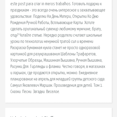
este post para criar in meros trabalhos. Готовить подарки к
праздникам - это всегда очень интересное и захватывающее
удовольствие. Поделки На День Матери, Открытки Ко Дню
Рождения Ручной Работы, Всплывающие Карты. Хотите
сделать оригинальный сувенир любимому мужчине, брату,
отцу? Читайте статью. Нередко родители считают школьные
уроки по технологии ненужной тратой сил и времени
Раскраска бумажная кукла станет не просто одноразовой
картинкой для разукрашивания Шаблоны Трафаретов,
Узорчатые Образцы, Машинная Вышивка, Ручная Вышивка,
Рисунки Для. Гирлянды и флажки. Честно говоря, в магазинах
и ларьках, где продаются открытки, можно. Ежедневное
планирование на апрель для младшей группы детского сада.
Самуил Яковлевич Маршак. Произведения для детей. Том 1.
Сказки. Песни. Загадки. Веселое.