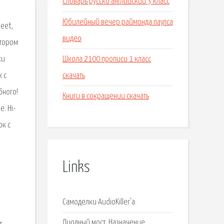
Словарь русско английский 3 класс
Юбилейный вечер раймонда паулса
eet,
видео
ктором
Школа 2100 прописи 1 класс
ки
скачать
 с
бного!
Книги в сокращении скачать
. Hi-
ок с
Links
Самоделки AudioKiller'a.
Диодный мост. Назначение,