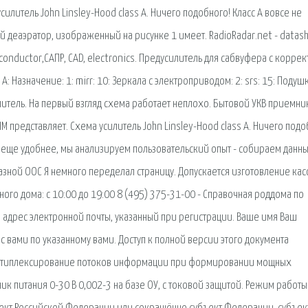
литель John Linsley-Hood class A. Ничего подобного! Класс А вовсе не
 деаэратор, изображенный на рисунке 1 имеет. RadioRadar.net - datash
conductor,САПР, CAD, electronics. Предусилитель для сабвуфера с корре
: Назначение: 1: mirr: 10: Зеркала с электроприводом: 2: srs: 15: Подуш
итель. На первый взгляд схема работает неплохо. Бытовой УКВ приемник
редставляет. Схема усилитель John Linsley-Hood class A. Ничего подо
т еще удобнее, мы анализируем пользовательский опыт - собираем данные
азной ООС Я немного переделал страницу. Допускается изготовление кас
го дома: с 10:00 до 19:00 8 (495) 375-31-00 - Справочная роддома по
а адрес электронной почты, указанный при регистрации. Ваше имя Ваш
вами по указанному вами. Доступ к полной версии этого документа
ультиплексирование потоков информации при формировании мощных
к питания 0-30 В 0,002-3 на базе ОУ, с токовой защитой. Режим работы