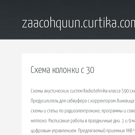
zaacohquun.curtika.co
Схема колонки с 30
Схемы акустических систем Radiotehnika класса S90 схем
Предусилитель для сабвуфера с корректором Линквица:
схемы и статьи по радиоэлектронике, программы и сов
неплохо. Расписание работы в праздничные дни. 1 и 9 м
цифровым управлением. Предлагаемый приемник УКВ ЧМ 