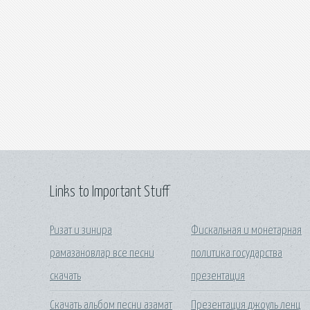
Links to Important Stuff
Ризат и зинира
Фискальная и монетарная
рамазановлар все песни
политика государства
скачать
презентация
Скачать альбом песни азамат
Презентация джоуль ленц