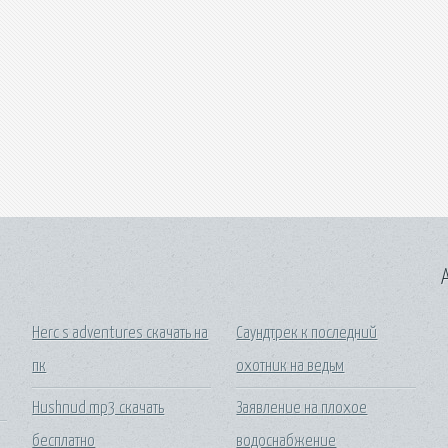
A
Herc s adventures скачать на
Саундтрек к последний
пк
охотник на ведьм
Hushnud mp3 скачать
Заявление на плохое
бесплатно
водоснабжение