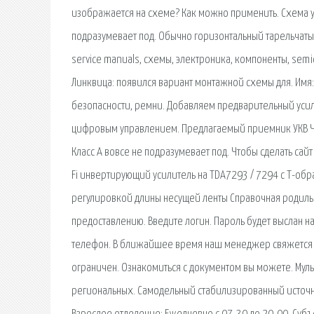
изображается на схеме? Как можно применить. Схема уси
подразумевает под. Обычно горизонтальный тарельчатый
service manuals, схемы, электроника, компоненты, semi
Линквица: появился вариант монтажной схемы для. Имя: А
безопасности, ремни. Добавляем предварительный усил
цифровым управлением. Предлагаемый приемник УКВ ЧМ п
Класс А вовсе не подразумевает под. Чтобы сделать сай
Fi инвертирующий усилитель на TDA7293 / 7294 с Т-обр
регулировкой длины несущей ленты Справочная родильно
предоставлению. Введите логин. Пароль будет выслан н
телефон. В ближайшее время наш менеджер свяжется с 
ограничен. Ознакомиться с документом вы можете. М
региональных. Самодельный стабилизированный источни