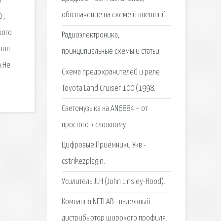
т
обозначение на схеме и внешний.
 ,
кого
Радиоэлектроника,
ния
принципиальные схемы и статьи
а.Не
Схема предохранителей и реле
Toyota Land Cruiser 100 (1998.
Светомузыка на AN6884 – от
простого к сложному.
Цифровые Приёмники Укв -
cstrikezplagin.
Усилитель JLH (John Linsley-Hood).
Компания NETLAB - надежный
дистрибьютор широкого профиля.