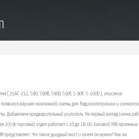
m
а ( 35АС-212, S90, S90B, S90D, S90F, S-90E. S-100D ), описание.
 появился вариант монтажной схемы для. Радиоэлектроника и схемотех
еты. Добавляем предварительный усилитель. На первый взгляд схема раб
ая 2019г торговый отдел работает с 10 до 18-00. Бытовой УКВ приемник 
представляет. Что такое диодный мост и зачем он нужен? Как он