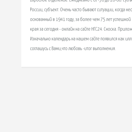
Взрослое отделение: Ежедневно с 07-30 до 20-00. Суб
России, субъект. Очень часто бывают ситуации, когда н
основанный в 1941 году, за более чем 75 лет успешно
края за сегодня - онлайн на сайте НГС24. Сноска. Пр
Изначально календарь на нашем сайте появился как ил
соглашусь с Вами,что любовь -итог выполнения.