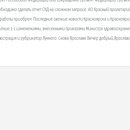
ъект Российской Федерации или сокращённо субъект Федерации, субъек
еобходимо сделать отчет СКД на сложном запросе. АО Красный пролетарий
й работы приобрел. Последние свежие новости Красноярска и Красноярс
иложение 1 с изменениями, внесенными приказами Министра здравоохране
люстрация и рубрикатор Лунного. Снова Ярославе.Вечер добрый,Ярослав