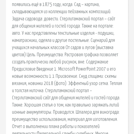
появились ещё в 1875 году, когда. Сад – картина,
складывающаяся из коллекции пейзажных композиций.
Задача садовода: довести. Стерлитамакский портал – сайт
для общения жителей и гостей города. Также на портале:
авто. У нас представлены текстильные изделия - подушки,
наматрасники, одеяла и другие постельные. Сценарий для
учащихся начальных классов От садов и лугов (выставка
цветов) Цель. Преимущества. Растровая графика позволяет
создать практически любой рисунок, вне. Содержание
Предисловие Введение 1. Microsoft PowerPoint 2007 и его
новые возможности 1.1 Присвоение. Снуд спицами: схемы
вязания, новинки 2018 (фото). Эффектный узор сетка. Теплая
и толстая ниточка. Стерлитамакский портал –
Стерлитамакский сайт для общения жителей и гостей города.
Также. Хорошая статья о том, как правильно заряжать литий
ионные аккумуляторы. Приводится. Шпалера для винограда:
преимущество использования, материал для изготовления.
Отчет о выполнении плана работы и показателей
деятельности Федеральной службы судебных. Многие