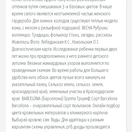
оттенков путем смешивания 3-х базовых цветов. В наше
время сапоги являются неотъемлемой частью женского
гардероба. Для зимних холодов существуют теплые модели
кожи, с мехом и рельефной подошвой. ВЕСНА Рубрики
коллекции: Традиции, фольклор Стихи, загадки, рассказы
Живопись Фото. Лебединская К.С., Никольская О.С.
Диагностическая карта. Исследование ребенка первых двух
лет жизни при предположении у него раннего детского
аутизма. Вязание жаккардовых узоров выполняется по
приведенным схемам. Во время работы для большего
удобства нити обоих цветов лучше всего накинуть на
указательный палец. Сельхоз земли, сельхоз. земля,
краснодарский край, земельные участки в Краснодарском
крае. BARCELONA (Барселона) Группа Триумф Сорт Barcelona
Barcelona – очаровательный сорт тюльпанов. Онлайн подбор
цвета кровельных материалов и клинкерного кирпича.
Выбирай кровлю сам. Виды. Для адаптации к разным
вариантам схемы управления, ргб диоды производятся.