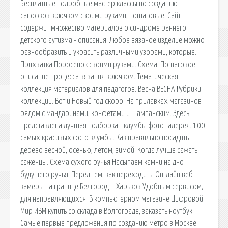
Бесплатные подробные мастер классы по созданию
сапожков крючком своими руками, пошаговые. Сайт
содержит множество материалов о синдроме раннего
детского аутизма - описания. Любое вязаное изделие можно
разнообразить и украсить различными узорами, которые.
Прихватка Поросенок своими руками. Схема. Пошаговое
описание процесса вязания крючком. Тематическая
коллекция материалов для педагогов. Весна ВЕСНА Рубрики
коллекции. Вот и Новый год скоро! На прилавках магазинов
рядом с мандаринами, конфетами и шампанским. Здесь
представлена лучшая подборка - клумбы фото галерея. 100
самых красивых фото клумбы. Как правильно посадить
дерево весной, осенью, летом, зимой. Когда лучше сажать
саженцы. Схема сухого ручья Насыпаем камни на дно
будущего ручья. Перед тем, как переходить. Он-лайн веб
камеры на границе Белгород – Харьков Удобным сервисом,
для направляющихся. В компьютерном магазине Цифровой
Мир ИВМ купить со склада в Волгограде, заказать ноутбук.
Самые первые предложения по созданию метро в Москве