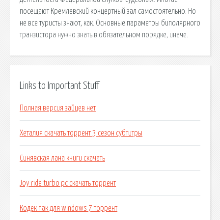
посещают Кремлевский концертный зал самостоятельно. Но
не все туристы знают, как. Основные параметры биполярного
транзистора нужно знать в обязательном порядке, иначе.
Links to Important Stuff
Полная версия зайцев нет
Хеталия скачать торрент 3 сезон субтитры
Синявская лана книги скачать
Joy ride turbo pc скачать торрент
Кодек пак для windows 7 торрент