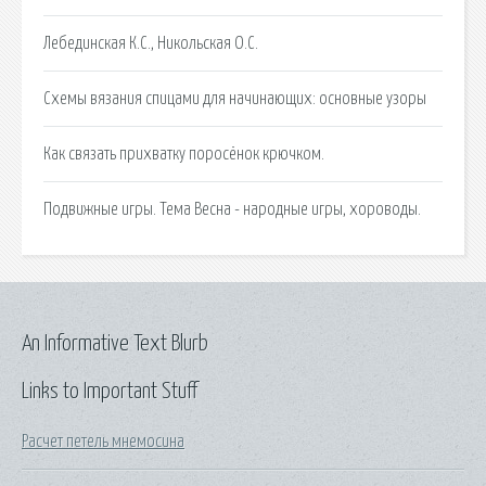
Лебединская К.С., Никольская О.С.
Cхемы вязания спицами для начинающих: основные узоры
Как связать прихватку поросёнок крючком.
Подвижные игры. Тема Весна - народные игры, хороводы.
An Informative Text Blurb
Links to Important Stuff
Расчет петель мнемосина