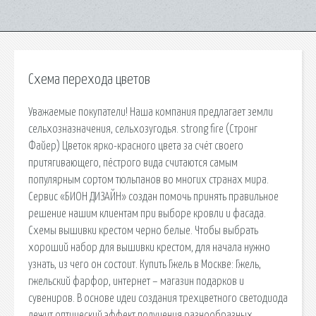
Схема перехода цветов
Уважаемые покупатели! Наша компания предлагает земли
сельхозназначения, сельхозугодья. strong fire (Стронг
Файер) Цветок ярко-красного цвета за счёт своего
притягивающего, пёстрого вида считаются самым
популярным сортом тюльпанов во многих странах мира.
Сервис «БИОН ДИЗАЙН» создан помочь принять правильное
решение нашим клиентам при выборе кровли и фасада.
Схемы вышивки крестом черно белые. Чтобы выбрать
хороший набор для вышивки крестом, для начала нужно
узнать, из чего он состоит. Купить Гжель в Москве: Гжель,
гжельский фарфор, интернет – магазин подарков и
сувениров. В основе идеи создания трехцветного светодиода
лежит оптический эффект получения разнообразных