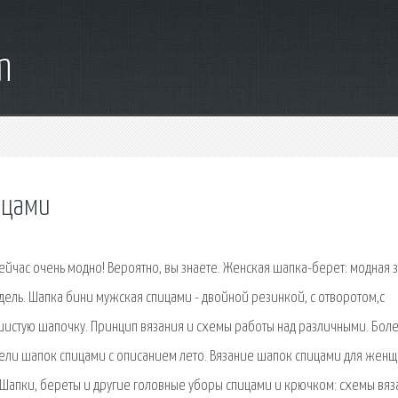
m
ицами
ейчас очень модно! Вероятно, вы знаете. Женская шапка-берет: модная 
дель. Шапка бини мужская спицами - двойной резинкой, с отворотом,с
ушистую шапочку. Принцип вязания и схемы работы над различными. Бол
ли шапок спицами с описанием лето. Вязание шапок спицами для женщ
Шапки, береты и другие головные уборы спицами и крючком: схемы вяз