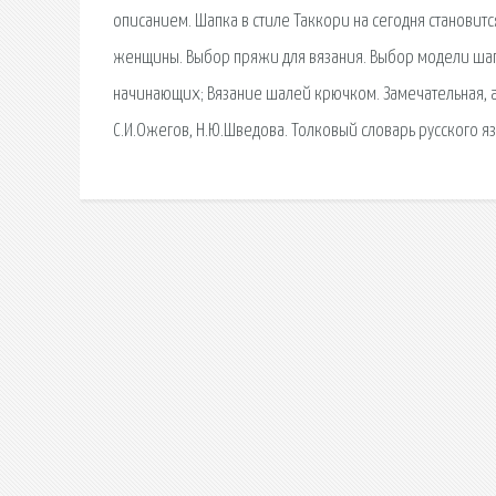
описанием. Шапка в стиле Таккори на сегодня становится
женщины. Выбор пряжи для вязания. Выбор модели шапк
начинающих; Вязание шалей крючком. Замечательная, а г
С.И.Ожегов, Н.Ю.Шведова. Толковый словарь русского яз