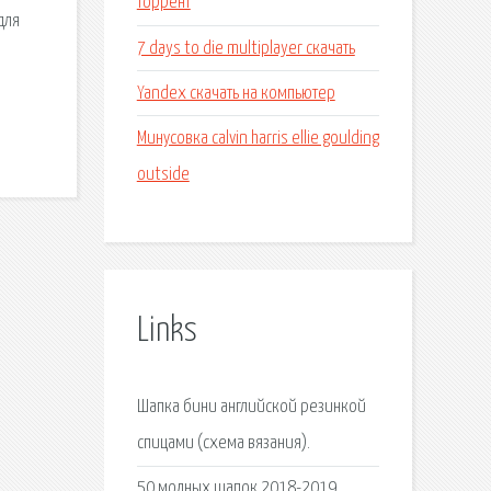
торрент
для
7 days to die multiplayer скачать
Yandex скачать на компьютер
Минусовка calvin harris ellie goulding
outside
Links
Шапка бини английской резинкой
спицами (схема вязания).
50 модных шапок 2018-2019