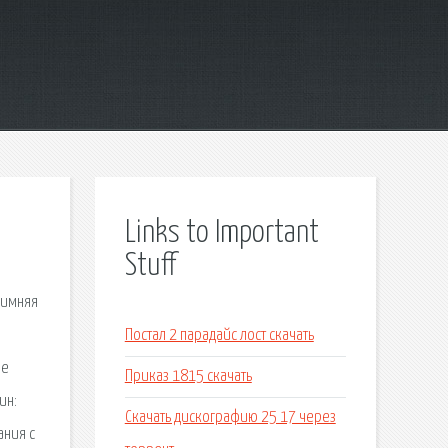
Links to Important
Stuff
зимняя
Постал 2 парадайс лост скачать
ее
Приказ 1815 скачать
ин:
Скачать дискографию 25 17 через
ания с