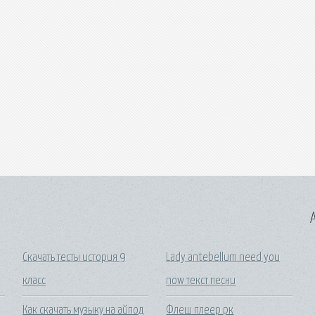
A
Скачать тесты история 9
Lady antebellum need you
класс
now текст песни
Как скачать музыку на айпод
Флеш плеер рк