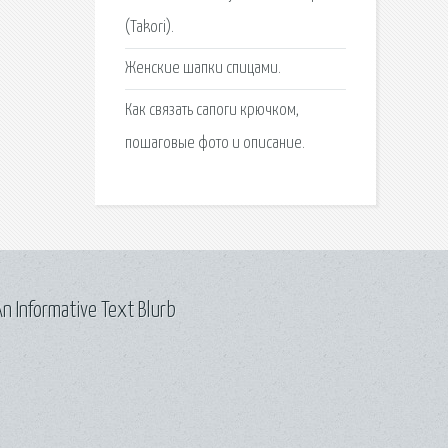
(Takori).
Женские шапки спицами.
Как связать сапоги крючком,
пошаговые фото и описание.
n Informative Text Blurb