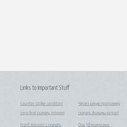
Links to Important Stuff
Counter strike condition
Через какую программу
zero final скачать торрент
скачать фильмы на ipad
Front mission 1 скачать
Оик 38 минусинск