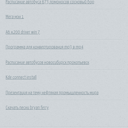
Расписание автобуса 673 ломоносов сосновый бор
Мега мэн 1
Ati x200 driver win 7
Программа для конвертирования mp3 в mp4
Расписание автобусов новосибирск прокопьевск
Kde connect install
Презентация на тему нефтяная промышленность мира
Скачать песни bryan ferry