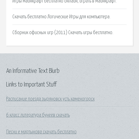
Игры Майнкрафт бесплатно онлайн, играть в Майнкрафт.
Скачать бесплатно Логические Игры для компьютера.
Сборник офисных игр (2011) Скачать игры бесплатно.
An Informative Text Blurb
Links to Important Stuff
Расписание поезда зыряновск усть каменогорск
6 класс литература бунеев скачать
Песни е мартынова скачать бесплатно