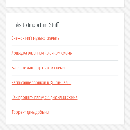
Links to Important Stuff
Снежок мп3 музыка скачать
Лошадка вязанная крючком схемы
Вязаные лапти крючком схема
Расписание звонков в 30 гимназии
Как прошить папку с 4 дырками схема
Торрент день добычи