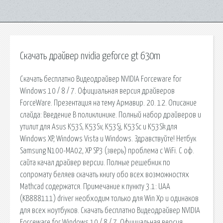
Скачать драйвер nvidia geforce gt 630m
Скачать бесплатно Видеодрайвер NVIDIA Forceware for
Windows 10 / 8 / 7. Официальная версия драйверов
ForceWare. Презентация на тему Армавир. 20. 12. Описание
слайда: Введение В поликлинике. Полный набор драйверов и
утилит для Asus K53S, K53Sv, K53Sj, K53Sc и K53Sk для
Windows XP, Windows Vista и Windows. Здравствуйте! Нетбук
Samsung N100-MA02, XP SP3 (зверь) проблема с WiFi. С оф.
сайта качал драйвер версии. Полные решебник по
сопромату беляев скачать книгу обо всех возможностях
Mathcad содержатся. Примечание к пункту 3.1: UAA
(KB888111) driver необходим только для Win Xp и одинаков
для всех ноутбуков. Скачать бесплатно Видеодрайвер NVIDIA
Forceware for Windows 10 / 8 / 7. Официальная версия