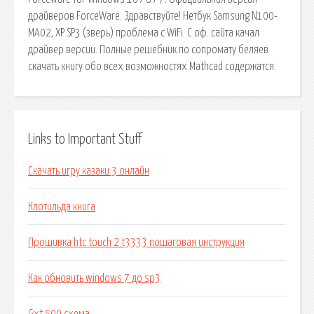
драйверов ForceWare. Здравствуйте! Нетбук Samsung N100-
MA02, XP SP3 (зверь) проблема с WiFi. С оф. сайта качал
драйвер версии. Полные решебник по сопромату беляев
скачать книгу обо всех возможностях Mathcad содержатся.
Links to Important Stuff
Скачать игру казаки 3 онлайн
Клотильда книга
Прошивка htc touch 2 t3333 пошаговая инструкция
Как обновить windows 7 до sp3