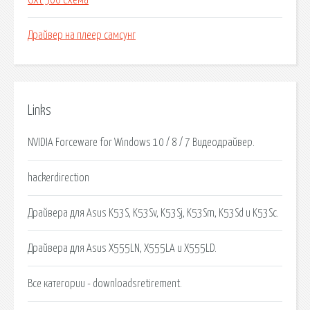
Gxt 500 схема
Драйвер на плеер самсунг
Links
NVIDIA Forceware for Windows 10 / 8 / 7 Видеодрайвер.
hackerdirection
Драйвера для Asus K53S, K53Sv, K53Sj, K53Sm, K53Sd и K53Sc.
Драйвера для Asus X555LN, X555LA и X555LD.
Все категории - downloadsretirement.