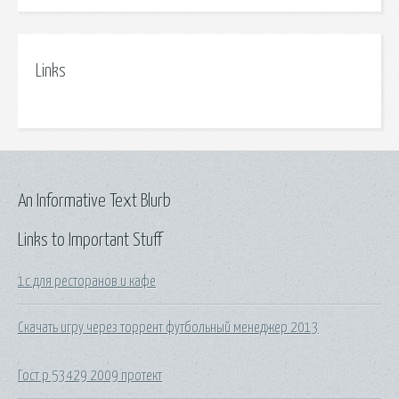
Links
An Informative Text Blurb
Links to Important Stuff
1с для ресторанов и кафе
Скачать игру через торрент футбольный менеджер 2013
Гост р 53429 2009 протект