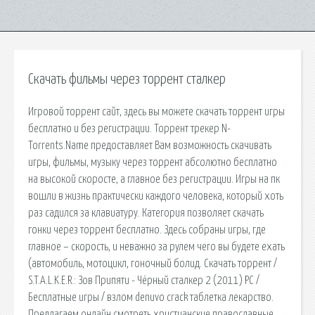
Скачать фильмы через торрент сталкер
Игровой торрент сайт, здесь вы можете скачать торрент игры
бесплатно и без регистрации. Торрент трекер N-
Torrents.Name предоставляет Вам возможность скачивать
игры, фильмы, музыку через торрент абсолютно бесплатно
на высокой скоросте, а главное без регистрации. Игры на пк
вошли в жизнь практически каждого человека, который хоть
раз садился за клавиатуру. Категория позволяет скачать
гонки через торрент бесплатно. Здесь собраны игры, где
главное – скорость, и неважно за рулем чего вы будете ехать
(автомобиль, мотоцикл, гоночный болид. Скачать торрент /
S.T.A.L.K.E.R.: Зов Припяти - Чёрный сталкер 2 (2011) PC /
Бесплатные игры / взлом denuvo crack таблетка лекарство.
Предлагаем онлайн смотреть христианские православные