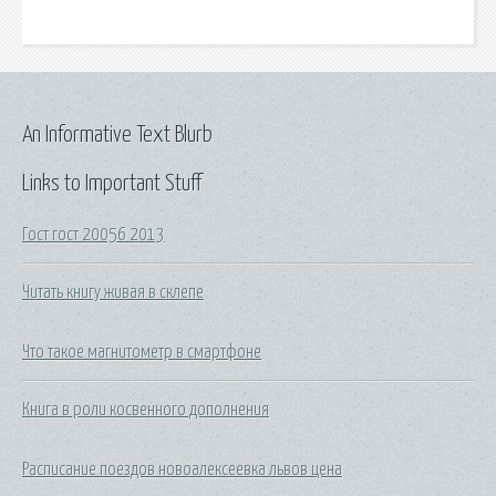
An Informative Text Blurb
Links to Important Stuff
Гост гост 20056 2013
Читать книгу живая в склепе
Что такое магнитометр в смартфоне
Книга в роли косвенного дополнения
Расписание поездов новоалексеевка львов цена