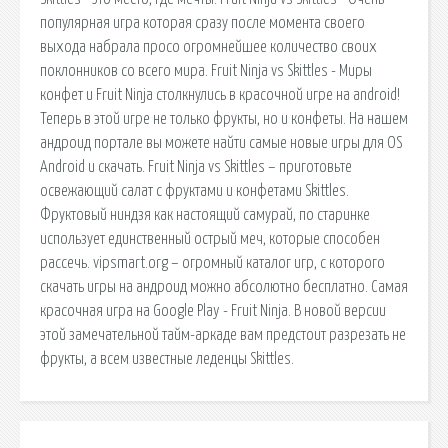
популярная игра которая сразу после момента своего
выхода набрала просо огромнейшее количество своих
поклонников со всего мира. Fruit Ninja vs Skittles - Миры
конфет и Fruit Ninja столкнулись в красочной игре на android!
Теперь в этой игре не только фрукты, но и конфеты. На нашем
андроид портале вы можете найти самые новые игры для OS
Android и скачать. Fruit Ninja vs Skittles – приготовьте
освежающий салат с фруктами и конфетами Skittles.
Фруктовый ниндзя как настоящий самурай, по старинке
использует единственный острый меч, которые способен
рассечь. vipsmart.org – огромный каталог игр, с которого
скачать игры на андроид можно абсолютно бесплатно. Самая
красочная игра на Google Play - Fruit Ninja. В новой версии
этой замечательной тайм-аркаде вам предстоит разрезать не
фрукты, а всем известные леденцы Skittles.