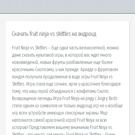
Скачать fruit ninja vs skittles на андроид
Fruit Ninja vs Skittles – Еще одна часть великолепной, можно
даже сказать культовой игры, в которой вас ждет много
нововведений, новые фрукты разбавленные еще более
красочными Скитлсами, и как прежде. Аркада о фруктовом
ниндзя получила продолжение в виде игры Fruit Ninja vs
Skittles. Игра стала еще сочнее, ярче и красочнее благодаря
тому, что наш герой объединился с конфетами Скитлс.
Возвращение легенды Игра Fruit Ninja на ряду с Angry Birds
стала одним из символов не только андроид игр но и вообще
игр всех устройств имеющих сенсорные экраны. Мир
наполнится самой красочной игрой Fruit Ninja за всю
историю! Представляем вашему вниманию Fruit Ninja vs.
Skittles - это место, где мечты. Fruit Ninja vs Skittles - Очень