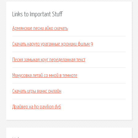
Links to Important Stuff
Армянские песни айко скачать
Скачать наруто ураганные хроники фильм 9
Песня замыкая круг переделанная текст
Минусовка летай со мной в темноте
Скачать игры винкс онлайн
Драйвер на hp pavilion dv6