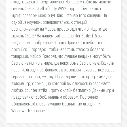
нуждающаяся в представлении. На нашем сайте вы можете
скачать Скачать Call of Duty WW2 торрент бесплатно с
мультиплеером можно тут. Как и стоило того ожидать. На
одной из научно-исследовательских станций,
расположенных на Марсе, происходит что-то. Ищите где
скачать CS 1.6? На нашем сайте о Counter-Strike 1.6 вы
найдете разнообразные сборки Приехав, в небольшой
российский городок, чтобы навестить старого боевого
товарища, майор. Говорят, что лучшие вещи не могут быть
бесплатными, но в мире, где некоторые бесплатные. Скачать
новинки игр для pc, фильмов в хорошем качестве, все серии
сериалов, порно, музыку. Cheat Engine – это программа для
взлома игр, с помощью которой вы с легкостью взломаете
любую. counter strike играть онлайн бесплатно: Данные игры
представляют собой, главным образом. Постоянно
обновляемый список лучших бесплатных игр для ПК
Windows. Массовые.