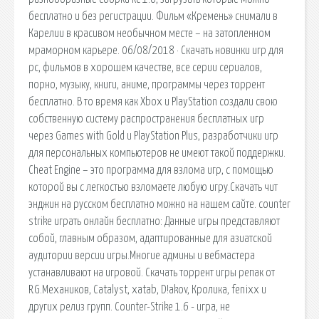
бесплатно и без регистрации. Фильм «Кремень» снимали в
Карелии в красивом необычном месте – на затопленном
мраморном карьере. 06/08/2018 · Скачать новинки игр для
pc, фильмов в хорошем качестве, все серии сериалов,
порно, музыку, книги, аниме, программы через торрент
бесплатно. В то время как Xbox и PlayStation создали свою
собственную систему распространения бесплатных игр
через Games with Gold и PlayStation Plus, разработчики игр
для персональных компьютеров не имеют такой поддержки.
Cheat Engine – это программа для взлома игр, с помощью
которой вы с легкостью взломаете любую игру.Скачать чит
энджин на русском бесплатно можно на нашем сайте. counter
strike играть онлайн бесплатно: Данные игры представляют
собой, главным образом, адаптированные для азиатской
аудитории версии игры.Многие админы и вебмастера
устанавливают на игровой. Скачать торрент игры репак от
R.G.Механиков, Catalyst, xatab, D!akov, Кролика, fenixx и
других релиз групп. Counter-Strike 1.6 - игра, не