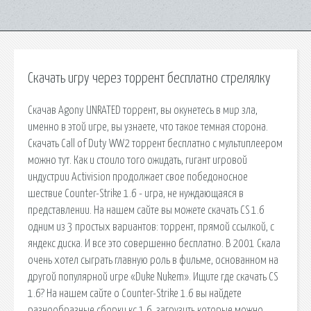
Скачать игру через торрент бесплатно стрелялку
Скачав Agony UNRATED торрент, вы окунетесь в мир зла,
именно в этой игре, вы узнаете, что такое темная сторона.
Скачать Call of Duty WW2 торрент бесплатно с мультиплеером
можно тут. Как и стоило того ожидать, гигант игровой
индустрии Activision продолжает свое победоносное
шествие Counter-Strike 1.6 - игра, не нуждающаяся в
представлении. На нашем сайте вы можете скачать CS 1.6
одним из 3 простых вариантов: торрент, прямой ссылкой, с
яндекс диска. И все это совершенно бесплатно. В 2001 Скала
очень хотел сыграть главную роль в фильме, основанном на
другой популярной игре «Duke Nukem». Ищите где скачать CS
1.6? На нашем сайте о Counter-Strike 1.6 вы найдете
разнообразные сборки кс 1.6, загрузить которые можно