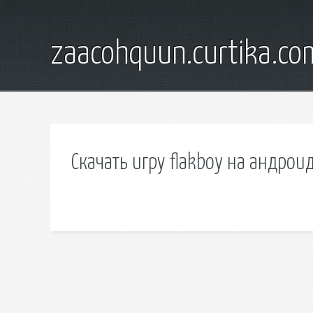
zaacohquun.curtika.co
Скачать игру flakboy на андрои