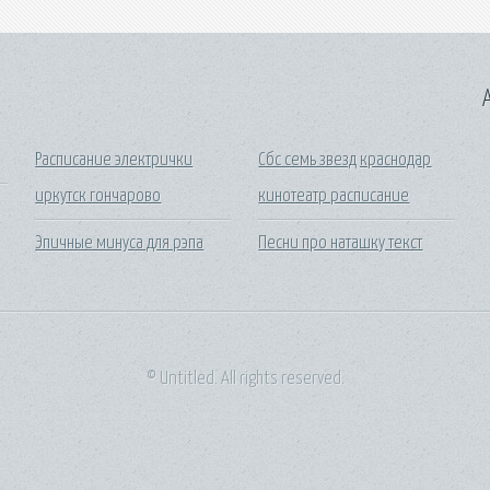
A
Расписание электрички
Сбс семь звезд краснодар
иркутск гончарово
кинотеатр расписание
х
Эпичные минуса для рэпа
Песни про наташку текст
© Untitled. All rights reserved.