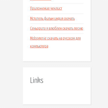
Приложение чеклист
Мститель фильм индия скачать
Сеньорита я влюблен скачать песню
Mobogenie скачать на русском для
компьютера
Links