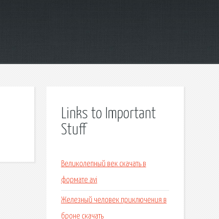
Links to Important
Stuff
Великолепный век скачать в
формате avi
Железный человек приключения в
броне скачать