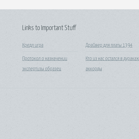
Links to Important Stuff
Кредл игра
Драйвер для платы 1394
Протокол о назначении
Кто из нас остался в дурака
экспертизы образец
аккорды