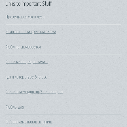
Links to Important Stuff
Презентация урок леса
Зима вышивка крестом схема
Файл не скачивается
Скина майнкрафт скачать
Гдз п литературе 6 класс
Скачать мелодии mp3 на телефон
Файлы для
Район тьмы скачать торрент