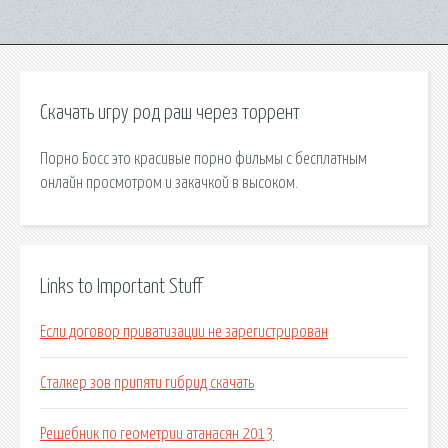
Скачать игру род раш через торрент
Порно Босс это красивые порно фильмы с бесплатным
онлайн просмотром и закачкой в высоком.
Links to Important Stuff
Если договор приватизации не зарегистрирован
Сталкер зов припяти гибрид скачать
Решебник по геометрии атанасян 2013