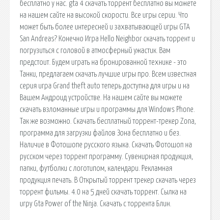
бесплатно у нас. gta 4 скачать торрент бесплатно вы можете
на нашем сайте на высокой скорости. Все игры серии. Что
может быть более интересней и захватывающей игры GTA
San Andreas? Конечно Игра Hello Neighbor скачать торрент и
погрузиться с головой в атмосферный ужастик. Вам
предстоит. Будем играть на бронированной технике - это
Танки, предлагаем скачать лучшие игры про. Всем известная
серия игра Grand theft auto теперь доступна для игры и на
Вашем Андроид устройстве. На нашем сайте вы можете
скачать взломанные игры и программы для Windows Phone.
Так же возможно. Скачать бесплатный торрент-трекер Zona,
программа для загрузки файлов Зона бесплатно и без.
Наличие в Фотошопе русского языка. Скачать Фотошоп на
русском через торрент программу. Сувенирная продукция,
папки, футболки с логотипом, календари. Рекламная
продукция печать. В Открытый торрент трекер скачать через
торрент фильмы. 4.0 на 5 дней скачать торрент. Сылка на
игру Gta Power of the Ninja. Скачать с торрента Блин.