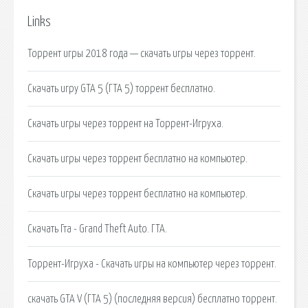
Links
Торрент игры 2018 года — скачать игры через торрент.
Скачать игру GTA 5 (ГТА 5) торрент бесплатно.
Скачать игры через торрент на Торрент-Игруха.
Скачать игры через торрент бесплатно на компьютер.
Скачать игры через торрент бесплатно на компьютер.
Скачать Гта - Grand Theft Auto. ГТА.
Торрент-Игруха - Скачать игры на компьютер через торрент.
скачать GTA V (ГТА 5) (последняя версия) бесплатно торрент.