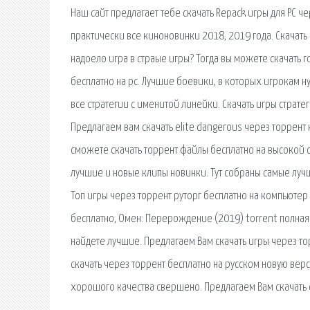
Наш сайт предлагает тебе скачать Repack игры для PC ч
практически все киноновинки 2018, 2019 года. Скачать
надоело игра в страые игры? Тогда вы можете скачать г
бесплатно на pc. Лучшие боевики, в которых игрокам н
все стратегии с именитой линейки. Скачать игры страт
Предлагаем вам скачать elite dangerous через торрент
сможете скачать торрент файлы бесплатно на высокой ск
лучшие и новые клипы новинки. Тут собраны самые лучш
Топ игры через торрент руторг бесплатно на компьютер
бесплатно, Омен: Перерождение (2019) torrent полная. 
найдете лучшие. Предлагаем Вам скачать игры через то
скачать через торрент бесплатно на русском новую вер
хорошого качества свершено. Предлагаем Вам скачать 