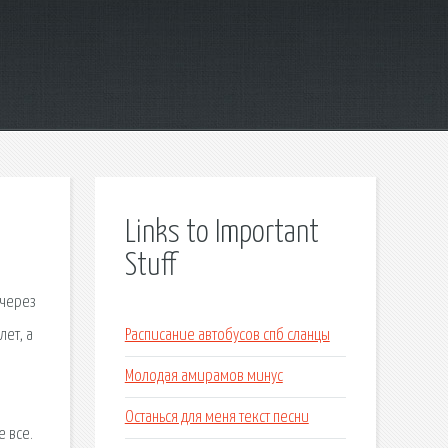
Links to Important
Stuff
 через
лет, а
Расписание автобусов спб сланцы
Молодая амирамов минус
Останься для меня текст песни
е все.