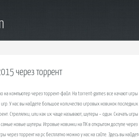
m
015 через торрент
о на компьютер через торрент-файл. На torrent-games все качают игры
 игр. У нас вы найдете большое количество игровых новинок последних 
ент. Стрелялки, или как их чаще называют, шутеры – один. Скачать игры
 самые новые шутеры. Игровые новинки на ПК в открытом доступе через
гры через торрент на pc бесплатно можно у нас на сайте. Здесь вы найдет