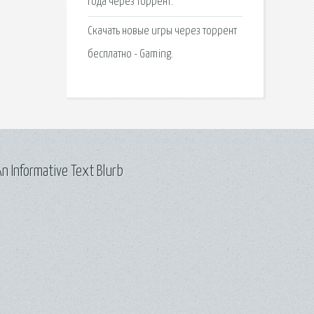
года через торрент.
Скачать новые игры через торрент
бесплатно - Gaming.
n Informative Text Blurb