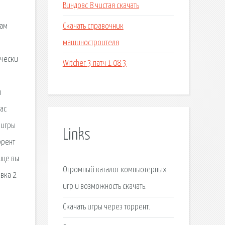
Виндовс 8 чистая скачать
Скачать справочник
Вам
машиностроителя
ически
Witcher 3 патч 1 08 3
ы
ас
 игры
Links
ррент
ице вы
Огромный каталог компьютерных
овка 2
игр и возможность скачать.
Скачать игры через торрент.