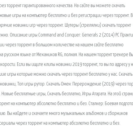
ерез торрент гарантированного качества. На сайте вы можете скачать
 новые игры на компьютер бесплатно и без регистрации через торрент. 
орячие новинки игр через торрент. Шутеры (стрелялки) скачать торрент
ужно. Описание игры Command and Conquer: Generals 2 (2014) PC Практ
егии через торрент в большом количестве на нашем сайте бесплатно
 на русском языке от Механиков RG, полная. На нашем торрент трекере В
орости. Если вы ищите клипы новинки 2019 торрент, то вы по адресу у н
ие игры которые можно скачать через торрент бесплатно у нас. Скачать
 новинки, Топ игры рутор. Скачать Омен: Перерождение (2019) через то
Новые бесплатные игры, Скачать бесплатно, Игры Атарата. На этой стран
ррент на компьютер абсолютно бесплатно и без. Сталкер: Боевая подгот
сию. Вы найдете и скачаете много музыкальных альбомов и сборников
сериалы через торрент на компьютер абсолютно бесплатно и без.