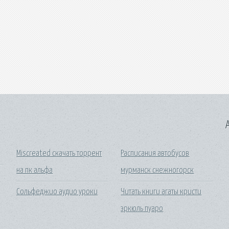
A
Miscreated скачать торрент
Расписания автобусов
на пк альфа
мурманск снежногорск
Сольфеджио аудио уроки
Читать книги агаты кристи
эркюль пуаро