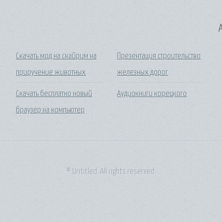
A
Скачать мод на скайрим на
Презентация строительство
приручение животных
железных дорог
Скачать бесплатно новый
Аудиокниги корецкого
браузер на компьютер
© Untitled. All rights reserved.