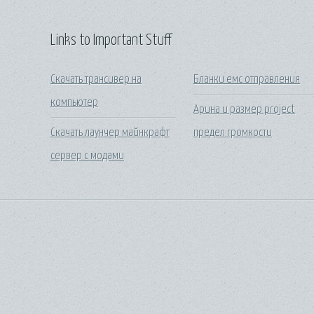
Links to Important Stuff
Скачать трансивер на
Бланки емс отправления
компьютер
Арина и размер project
Скачать лаунчер майнкрафт
предел громкости
сервер с модами