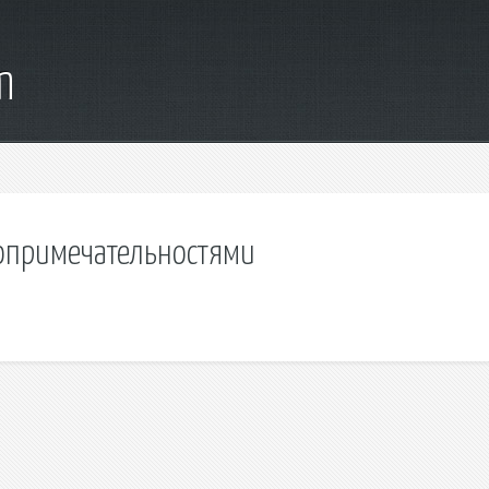
m
топримечательностями