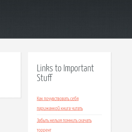
Links to Important
Stuff
Как почувствовать себя
парижанкой книга читать
Забыть нельзя помнить скачать
торрент