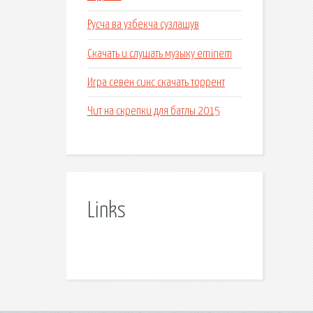
Русча ва узбекча сузлашув
Скачать и слушать музыку eminem
Игра севен синс скачать торрент
Чит на скрепки для батлы 2015
Links