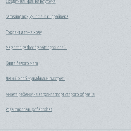
Создать вай фай на ноутбуке
Samsung np355u4c s01ru драйвера
Торрент я тоже хочу
Magic the gathering battlegrounds 2
Книга белого мага
Легкий хлеб мультфильм смотреть
Анкета ребенку на загранпаспорт старого образца
Редактировать pdf acrobat