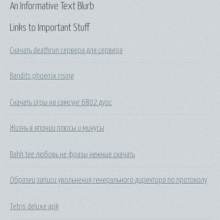
An Informative Text Blurb
Links to Important Stuff
Скачать deathrun сервера для сервера
Bandits phoenix rising
Скачать игры на самсунг 6802 дуос
Жизнь в японии плюсы и минусы
Bahh tee любовь не фразы нежные скачать
Образец записи увольнения генерального директора по протоколу
Tetris deluxe apk