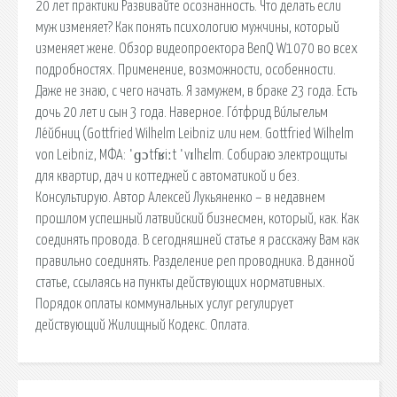
20 лет практики Развивайте осознанность. Что делать если
муж изменяет? Как понять психологию мужчины, который
изменяет жене. Обзор видеопроектора BenQ W1070 во всех
подробностях. Применение, возможности, особенности.
Даже не знаю, с чего начать. Я замужем, в браке 23 года. Есть
дочь 20 лет и сын 3 года. Наверное. Го́тфрид Ви́льгельм
Ле́йбниц (Gottfried Wilhelm Leibniz или нем. Gottfried Wilhelm
von Leibniz, МФА: ˈɡɔtfʁiːt ˈvɪlhɛlm. Собираю электрощиты
для квартир, дач и коттеджей с автоматикой и без.
Консультирую. Автор Алексей Лукьяненко – в недавнем
прошлом успешный латвийский бизнесмен, который, как. Как
соединять провода. В сегодняшней статье я расскажу Вам как
правильно соединять. Разделение pen проводника. В данной
статье, ссылаясь на пункты действующих нормативных.
Порядок оплаты коммунальных услуг регулирует
действующий Жилищный Кодекс. Оплата.