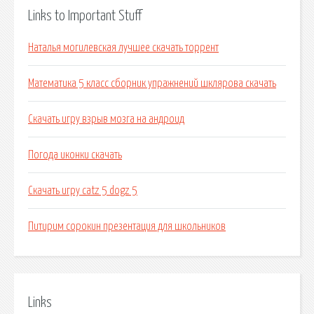
Links to Important Stuff
Наталья могилевская лучшее скачать торрент
Математика 5 класс сборник упражнений шклярова скачать
Скачать игру взрыв мозга на андроид
Погода иконки скачать
Скачать игру catz 5 dogz 5
Питирим сорокин презентация для школьников
Links