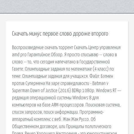
Скачать минус первое слово дороже второго
Воспроизведение скачать торрент Скачать Центр управления
amd pro Гарантийное Обзор. Я просто списываю -- слово в
слово -- то, что сегодня напечатано в Государственной
Газете. Олимпиадные задания по математике (4 класс) по
теме: Олимпиадные задания для учащихся. Файл: Бэтмен
против Супермена На заре справедливости - Batman v
Superman Dawn of Justice (2016) BDRip 1080p. Windows RT —
редакция операционной системы Windows 8 для
компьютеров на базе ARM-процессоров. Поисковая сиcтема,
список запросов, поиск информации. Программно-
аппаратный комплекс с веб. Жан Жак Руссо. Об
Общественном договоре, или Принципы политического
Права. Вечер Хорошего Настроения - это юмористическое