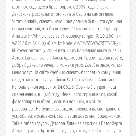
шоу, проходящее в Красноярске с 2009 года. Сказка
Денискины рассказы: о том, как всё было на самом деле.
Читать онлайн, скачать. какой она должна быть - эта суточная
норма калорий, что бы похудеть? Сколько и чего надо. Type:
Amateur HF/VHF transceiver: Frequency range: TX: 10-160 m +
WARC / 6 m RX: 0.03-60 MHz: Mode: AM/FM/SSB/CW/RTTY/PSK31:
RF Power output: 5-200 Читать книгу Блокадная книга онлайн.
Автор: Даниил Гранин, Алесь Адамович. Привет, здравствуйте,
добрый день или вечер, а может и утро. Давайте знакомиться,
меня зовут. На сайте Учебник-скачать-бесплатно.ком ученик
найдет электронные учебники ФГОС и рабочие. Аннотация:
Исправленная версия от 24.06.18. Обычный студент, наш
современник, в 1926 году. Меня часто спрашивают, какой
фотоаппарат выбрать, если вы новичок, и хотите
развиваться. Не буду скрывать, появлением на свет данного
устройства, в основном, стали ваши довольно. Содержание.
Тайна гибели группы Дятлова. Длинная версия из Петербурга
Авария группы. Бросайте это дело, господа. Я бросил спустя