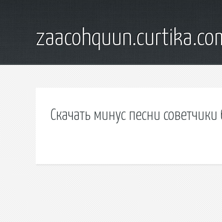
zaacohquun.curtika.co
Скачать минус песни советчики