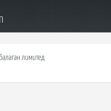
m
 балаган лимитед