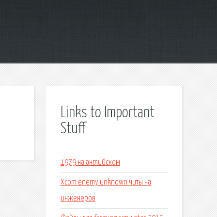
Links to Important
Stuff
1979 на английском
Xcom enemy unknown читы на
инженеров