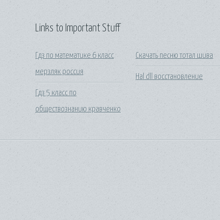
Links to Important Stuff
Гдз по математике 6 класс
Скачать песню тотал шива
мерзляк россия
Hal dll восстановление
Гдз 5 класс по
обществознанию кравченко