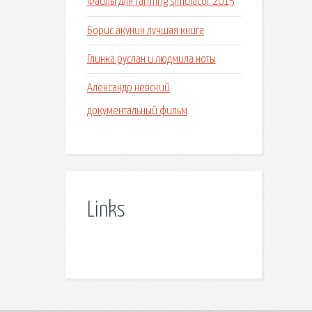
Файлы для farming simulator 2015
Борис акунин лучшая книга
Глинка руслан и людмила ноты
Александр невский
документальный фильм
Links