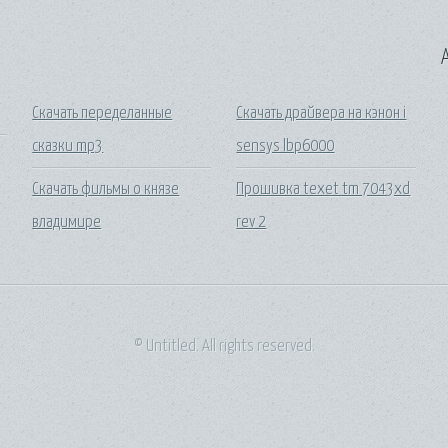
A
Скачать переделанные
Скачать драйвера на кэнон i
сказки mp3
sensys lbp6000
Скачать фильмы о князе
Прошивка texet tm 7043xd
владимире
rev 2
© Untitled. All rights reserved.