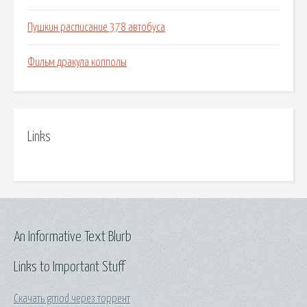
Пушкин расписание 378 автобуса
Фильм дракула копполы
Links
An Informative Text Blurb
Links to Important Stuff
Скачать gmod через торрент