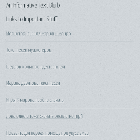
An Informative Text Blurb
Links to Important Stuff
Моя история книга мэрилин монро
Текст песен мушкетеров
Шерлок холмс рождественская
Марина девятова текст песен
Игры 3 мировая война скачать
Лова одно и тоже скачать бесплатно mp3
Презентация первая помощь при укусе змеи