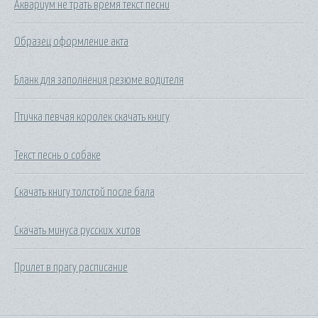
Аквариум не трать время текст песни
Образец оформление акта
Бланк для заполнения резюме водителя
Птичка певчая королек скачать книгу
Текст песнь о собаке
Скачать книгу толстой после бала
Скачать минуса русских хитов
Прилет в прагу расписание