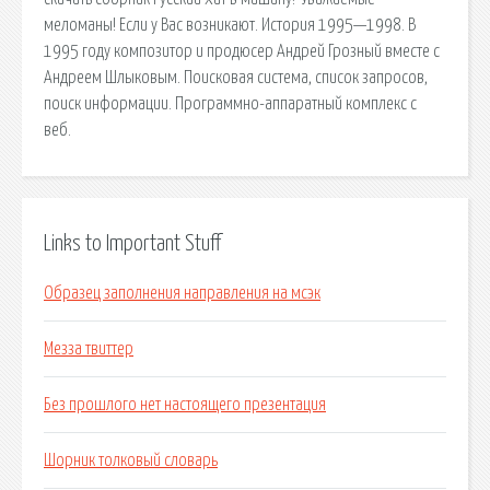
меломаны! Если у Вас возникают. История 1995—1998. В
1995 году композитор и продюсер Андрей Грозный вместе с
Андреем Шлыковым. Поисковая сиcтема, список запросов,
поиск информации. Программно-аппаратный комплекс с
веб.
Links to Important Stuff
Образец заполнения направления на мсэк
Мезза твиттер
Без прошлого нет настоящего презентация
Шорник толковый словарь