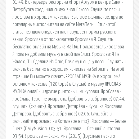
01:49. В интерьере ресторана «Порт Артур» в центре Санкт-
Петербурга соединились дух английского. Слушайте песни
Ярослава в хорошем качестве. Быстрое скачивание, другие
популярные исполнители на сайте МегаПесни. Стиль этой
статьи неэнциклопедичен или нарушает нормы русского
языка. Ярослава от пользователя Ярослава Я. Слушать
бесплатно онлайн на Музыка Mail.Ru. Пользователь Ярослава
Я пока не добавил музыку в свой плейлист. Ярослава: Я Не
Жалею, Ты Сделана Из Огня, Почему и еще 5 песен. Слушать и
скачать бесплатно в хорошем качестве на Sefon.me. На этой
странице Вы можете скачать ЯРОСЛАВ МУЗИКА в хорошем/
отличном качестве (320Kbps) в Слушайте музыку ЯРОСЛАВ
МУЗИКА онлайн и другие рингтоны и минусовки. ЯроСлава -
ЯроСлава-Герої не вмирають. (добавить в избранное) 07:44.
слушать. (скачать). Ярослава Дегтярёва - Кукушка Ярослава
Дегтярева. (добавить в избранное) 02:06. Слушайте и
скачивайте ярослава на Хотплеере в mp3. Ярослава — Белые
Снега (DailyMusic.ru) 03:51. Ярослава — Осенний листопад
03:54. Ярослава — Скажи мне (2015) (Грустные песни о