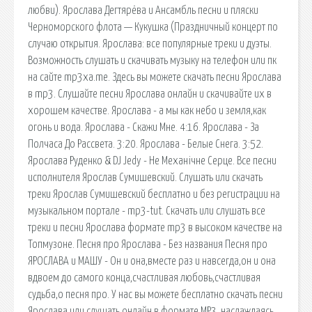
любви). Ярослава Дегтярёва и Ансамбль песни и пляски
Черноморского флота — Кукушка (Праздничный концерт по
случаю открытия. Ярослава: все популярные треки и дуэты.
Возможность слушать и скачивать музыку на телефон или пк
на сайте mp3xa.me. Здесь вы можете скачать песни Ярослава
в mp3. Слушайте песни Ярослава онлайн и скачивайте их в
хорошем качестве. Ярослава - а мы как небо и земля,как
огонь и вода. Ярослава - Скажи Мне. 4:16. Ярослава - За
Полчаса До Рассвета. 3:20. Ярослава - Белые Снега. 3:52.
Ярослава Руденко & DJ Jedy - Не Механічне Серце. Все песни
исполнителя Ярослав Сумишевский. Слушать или скачать
треки Ярослав Сумишевский бесплатно и без регистрации на
музыкальном портале - mp3-tut. Скачать или слушать все
треки и песни Ярослава формате mp3 в высоком качестве на
Топмузоне. Песня про Ярослава - Без названия Песня про
ЯРОСЛАВА и МАШУ - Он и она,вместе раз и навсегда,он и она
вдвоем до самого конца,счастливая любовь,счастливая
судьба,о песня про. У нас вы можете бесплатно скачать песни
Ярослава или слушать онлайн в формате MP3, наслаждаясь