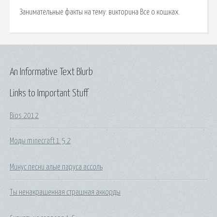
Занимательные факты на тему: викторина Все о кошках.
An Informative Text Blurb
Links to Important Stuff
Bios 2012
Моды minecraft 1 5 2
Минус песни алые паруса ассоль
Ты ненакрашенная страшная аккорды