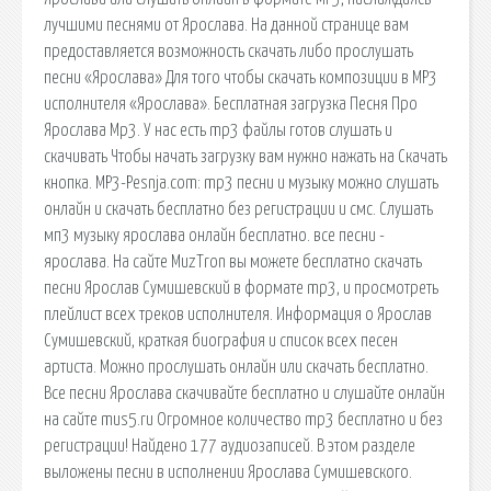
лучшими песнями от Ярослава. На данной странице вам
предоставляется возможность скачать либо прослушать
песни «Ярослава» Для того чтобы скачать композиции в MP3
исполнителя «Ярослава». Бесплатная загрузка Песня Про
Ярослава Mp3. У нас есть mp3 файлы готов слушать и
скачивать Чтобы начать загрузку вам нужно нажать на Скачать
кнопка. MP3-Pesnja.com: mp3 песни и музыку можно слушать
онлайн и скачать бесплатно без регистрации и смс. Слушать
мп3 музыку ярослава онлайн бесплатно. все песни -
ярослава. На сайте MuzTron вы можете бесплатно скачать
песни Ярослав Сумишевский в формате mp3, и просмотреть
плейлист всех треков исполнителя. Информация о Ярослав
Сумишевский, краткая биография и список всех песен
артиста. Можно прослушать онлайн или скачать бесплатно.
Все песни Ярослава скачивайте бесплатно и слушайте онлайн
на сайте mus5.ru Огромное количество mp3 бесплатно и без
регистрации! Найдено 177 аудиозаписей. В этом разделе
выложены песни в исполнении Ярослава Сумишевского.