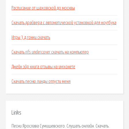
Расписание от шаховской до москвы
Скачать драйвера с автоматической установкой для ноутбука
Игры 3 д гонки скачать
Скачать nfs undercover скачать на компьютер
Джейн эйр книга отзывы на имхонете
Скачать песню линды отпусти меня
Links
Песни Ярослава Сумишевского. Слушать онлайн. Скачать.