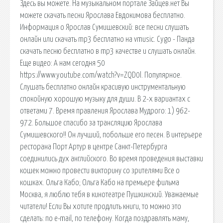
Здесь вы можете. На музыкальном портале Зайцев.нет Вы
можете скачать песни Ярослава Евдокимова бесплатно.
Информация о Ярослав Сумишевский: все песни слушать
онлайн или скачать mp3 бесплатно на vmusic. Cygo - Панда
скачать песню бесплатно в mp3 качестве и слушать онлайн.
Еще видео: А нам сегодня 50
https://www.youtube.com/watch?v=ZQD0l. Популярное.
Слушать бесплатно онлайн красивую инструментальную
спокойную хорошую музыку для души. В 2-х вариантах с
ответами 7. Время правления Ярослава Мудрого: 1) 962-
972. Большое спасибо за трансляцию Ярослава
Сумишевского!! Он лучший, побольше его песен. В интерьере
ресторана Порт Артур в центре Санкт-Петербурга
соединились дух английского. Во время проведения выставки
кошек можно провести викторину со зрителями Все о
кошках. Ольга Кабо; Ольга Кабо на премьере фильма
Москва, я люблю тебя в кинотеатре Пушкинский. Уважаемые
читатели! Если Вы хотите продлить книги, то можно это
сделать: по e-mail, по телефону. Когда поздравлять маму,