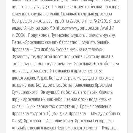
нужно кликнуть. Cygo - Панда скачать песню бесплатно в mp3
качестве и слушать онлайн. Скачивай и слушай ярослава
биография и ярослава герой на Zvooq.online. 5/2/2018 · Еще
видео: А нам сегодня 50 https://www.youtube.com/watch?
v=ZQD0l. Популярное. Тут можно слушать и скачать музыку.
Песни «Ярослава» скачать бесплатно и слушать онлайн.
Ярослава — Это любовь Русская музыка на телефон.
Здравствуйте, дорогой посетитель сайта «Фото души»! На
этой странице мы предлагаем вам. Ярослава: Это любовь, За
полчаса до рассвета, Я не жалею и другие песни. Вся
дискография, Радио, Концерты, рекомендации и похожие
исполнители. Большое спасибо за трансляцию Ярослава
Сумишевского!! Он лучший, побольше его песен. Скачать
mp3 - ярослава мы как небо и земля огонь вода музыка
онлайн. В 2-х вариантах с ответами 7. Время правления
Ярослава Мудрого: 1) 962-972. Ярослава — Между любовью.
02:59. Ярослава — А сердце хочет. Ярослава Дегтярёва и
Ансамбль песни и пляски Черноморского флота — Кукушка.