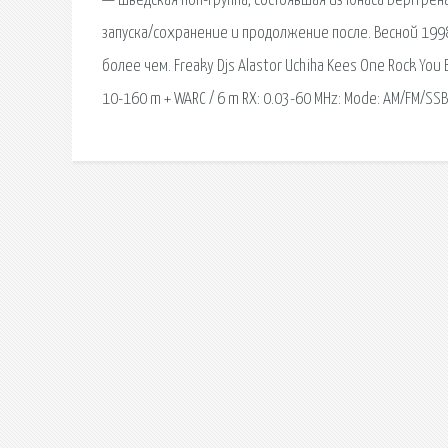
— шведская поп-группа, состоявшая из Юнаса Берггрена
запуска/сохранение и продолжение после. Весной 1998
более чем. Freaky Djs Alastor Uchiha Kees One Rock You 
10-160 m + WARC / 6 m RX: 0.03-60 MHz: Mode: AM/FM/SS