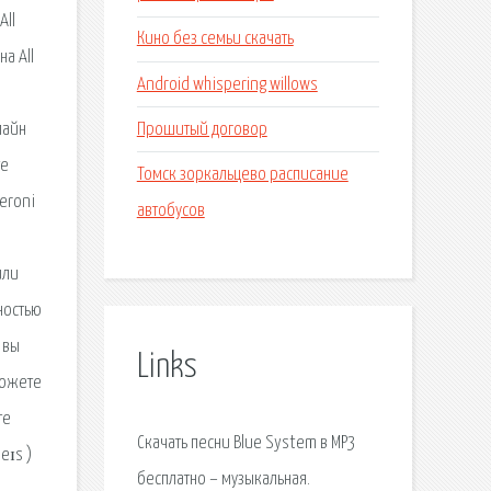
All
Кино без семьи скачать
а All
Android whispering willows
Прошитый договор
лайн
те
Томск зоркальцево расписание
peroni
автобусов
или
ностью
 вы
Links
можете
те
Скачать песни Blue System в MP3
eɪs )
бесплатно – музыкальная.