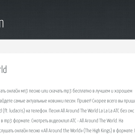
m
rld
 слушать онлайн мп3 песню или скачать mp3 бесплатно в лучшем и хорошем
 найдете самые актуальные новинки песен. Привет! Скорее всего вы приш
(ft. ludacris) на телефон. Песня All Around The World La La La ATC без смс
a в mp3 формате. Смотреть видеоклип ATC - All Around The World. На
ушать онлайн песню «All Around the World» (The High Kings) в формате.