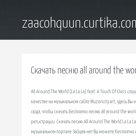
zaacohquun.curtika.co
Скачать песню all around the wo
All Around The World (La La La) feat. A Touch Of Class
качестве на музыкальном сайте Muzoncity.art, здесь Вы
сюда, чтобы скачать бесплатно песню all around the world 
регистрации. Скачать песню All Around The World La La L
музыкальном портале Зайцев.нет Вы можете бесплатно сл