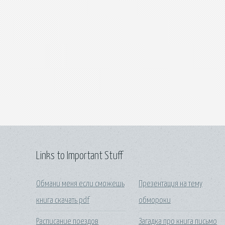
Links to Important Stuff
Обмани меня если сможешь
Презентация на тему
книга скачать pdf
обмороки
Расписание поездов
Загадка про книга письмо