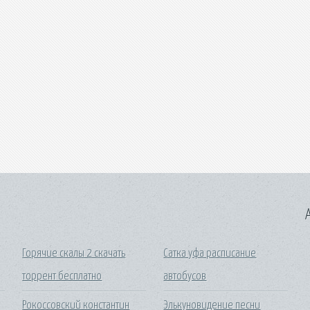
A
Горячие скалы 2 скачать
Сатка уфа расписание
торрент бесплатно
автобусов
Рокоссовский константин
Элькуновидение песни