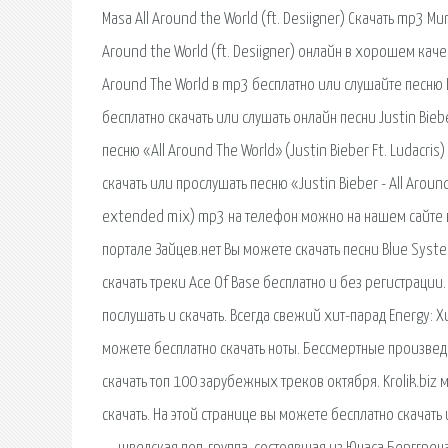
Masa All Around the World (ft. Desiigner) Скачать mp3 Mur
Around the World (ft. Desiigner) онлайн в хорошем кач
Around The World в mp3 бесплатно или слушайте песню L
бесплатно скачать или слушать онлайн песни Justin Bie
песню «All Around The World» (Justin Bieber Ft. Ludacri
скачать или прослушать песню «Justin Bieber - All Around.
extended mix) mp3 на телефон можно на нашем сайте в
портале Зайцев.нет Вы можете скачать песни Blue Syste
скачать треки Ace Of Base бесплатно и без регистрации
послушать и скачать. Всегда свежий хит-парад Energy: Х
можете бесплатно скачать ноты. Бессмертные произвед
скачать топ 100 зарубежных треков октября. Krolik.bi
скачать. На этой странице вы можете бесплатно скачать 