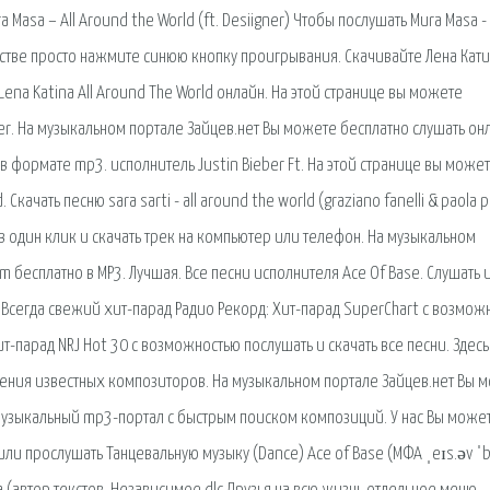
a Masa – All Around the World (ft. Desiigner) Чтобы послушать Mura Masa - 
естве просто нажмите синюю кнопку проигрывания. Скачивайте Лена Катин
ena Katina All Around The World онлайн. На этой странице вы можете
ber. На музыкальном портале Зайцев.нет Вы можете бесплатно слушать он
s) в формате mp3. исполнитель Justin Bieber Ft. На этой странице вы може
 Скачать песню sara sarti - all around the world (graziano fanelli & paola 
 один клик и скачать трек на компьютер или телефон. На музыкальном
m бесплатно в MP3. Лучшая. Все песни исполнителя Ace Of Base. Слушать 
. Всегда свежий хит-парад Радио Рекорд: Хит-парад SuperChart с возмож
ит-парад NRJ Hot 30 с возможностью послушать и скачать все песни. Здесь
ения известных композиторов. На музыкальном портале Зайцев.нет Вы 
z музыкальный mp3-портал с быстрым поиском композиций. У нас Вы може
или прослушать Танцевальную музыку (Dance) Ace of Base (МФА ˌeɪs.əv ˈb