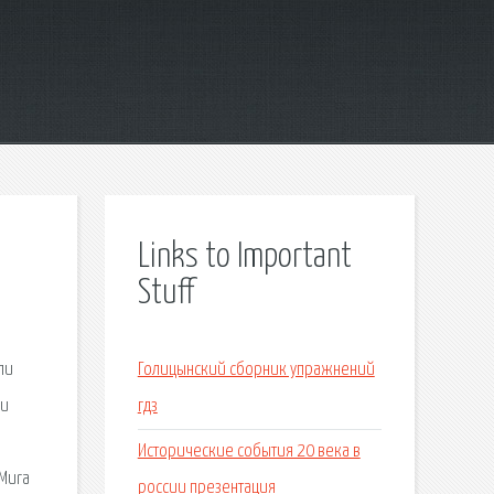
Links to Important
Stuff
ли
Голицынский сборник упражнений
 и
гдз
Исторические события 20 века в
 Mura
россии презентация