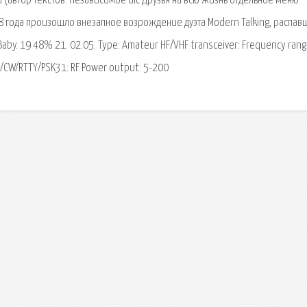
 (автор текстов. Независимое dlc Друзья на всю жизнь отдельное меню
 года произошло внезапное возрождение дуэта Modern Talking, распав
Baby. 19 48% 21. 02.05. Type: Amateur HF/VHF transceiver: Frequency range
B/CW/RTTY/PSK31: RF Power output: 5-200