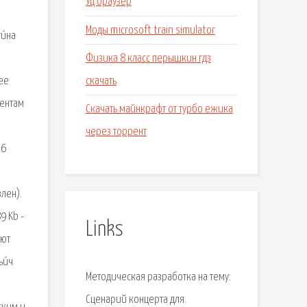
Уц браузер
Моды microsoft train simulator
и́на
Физика 8 класс перышкин гдз
скачать
лее
иентам
Скачать майнкрафт от турбо ежика
через торрент
 6
лен).
9 Kb -
Links
ают
ьи́ч
Методическая разработка на тему:
Сценарий концерта для.