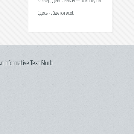
Клявер, Денис Ильич — Википедия.
Сдесь найдется все!.
n Informative Text Blurb