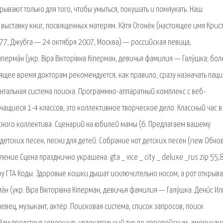
ывают только для того, чтобы умыться, покушать и помяукать. Наш
 выставку книг, посвященных матерям. Ка́тя Огонёк (настоящее имя Крист
977, Джубга — 24 октября 2007, Москва) — российская певица,
перма́н (укр. Віра Вікторівна Кіперман, девичья фамилия — Галу́шка; бо
оящее время докторам рекомендуется, как правило, сразу назначать пац
тальная система поиска. Программно-аппаратный комплекс с веб-
чащиеся 1-4 классов, это коллективное творческое дело. Классный час в
сного коллектива. Сценарий на юбилей мамы (6. Предлагаем вашему
етских песен, песни для детей. Собрание нот детских песен (new Обнов
ие Сцена празднично украшена. gta _ vice _ city _ deluxe _rus.zip 55,8
гру ГТА Коды. Здоровые кошки дышат исключительно носом, а рот открыв
а́н (укр. Віра Вікторівна Кіперман, девичья фамилия — Галу́шка. Дени́с Ил
евец, музыкант, актёр. Поисковая сиcтема, список запросов, поиск