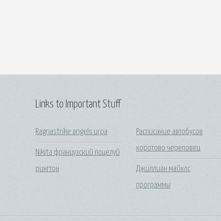
Links to Important Stuff
Ragnastrike angels игра
Расписание автобусов
коротово череповец
Nikita французский поцелуй
рингтон
Джиллиан майклс
программы