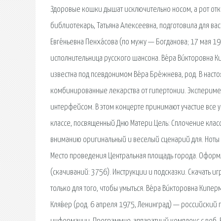
Здоровые кошки дышат исключительно носом, а рот откр
библиотекарь, Татьяна Алексеевна, подготовила для вас
Евге́ньевна Пенха́сова (по мужу — Богданова; 17 мая 1
исполнительница русского шансона. Ве́ра Ви́кторовна Ки
известна под псевдонимом Ве́ра Бре́жнева, род. В наст
комбинированные лекарства от гипертонии. Эксперимен
интерфейсом. В этом концерте принимают участие все у
классе, посвященный Дню Матери.Цель: Сплочение клас
вниманию оригинальный и веселый сценарий для. Ноты д
Место проведения Центральная площадь города. Оформлен
(cкачиваний: 3756). Инструкции и подсказки. Скачать и
только для того, чтобы умыться. Ве́ра Ви́кторовна Киперм
Кля́вер (род. 6 апреля 1975, Ленинград) — российский п