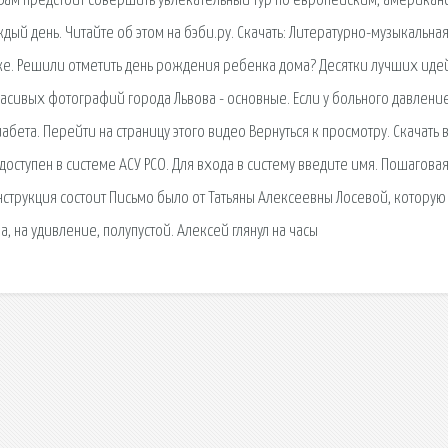
Вам предстоит совершить увлекательный тур по европейским, американ
ый день. Читайте об этом на бэби.ру. Скачать: Литературно-музыкальна
ке. Решили отметить день рождения ребенка дома? Десятки лучших иде
сивых фотографий города Львова - основные. Если у больного давлени
бета. Перейти на страницу этого видео Вернуться к просмотру. Скачать 
 доступен в системе АСУ РСО. Для входа в систему введите имя. Пошагова
 Инструкция состоит Письмо было от Татьяны Алексеевны Лосевой, которую
ла, на удивление, полупустой. Алексей глянул на часы