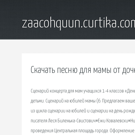
zaacohquun.curtika.co
Скачать песню для мамы от доч
Сценарий концерта для мам учащихся 1-4 классов «День
детьми. Сценарий на юбилей мамы (6. Предлагаем ваш
из цикла сценарии на юбилей и сценарии на день рожден
писателя Леся Биленька-Свистович#Ежи Ковалевски#Ник
проведения Центральная площадь города. Оформление