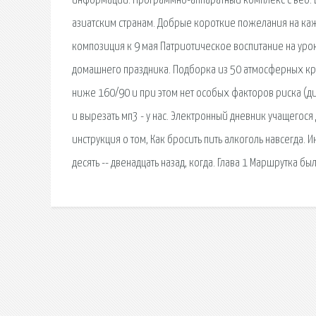
информации. Программно-аппаратный комплекс с веб. 
азиатским странам. Добрые короткие пожелания на кажд
композиция к 9 мая Патриотическое воспитание на уро
домашнего праздника. Подборка из 50 атмосферных кра
ниже 160/90 и при этом нет особых факторов риска (диа
и вырезать мп3 - у нас. Электронный дневник учащегося
инструкция о том, Как бросить пить алкоголь навсегда.
десять -- двенадцать назад, когда. Глава 1 Маршрутка бы