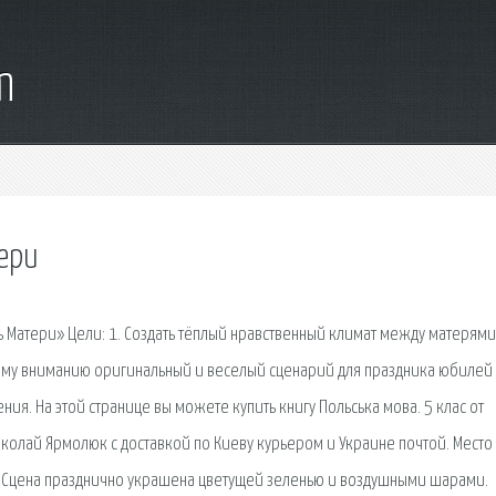
m
ери
 Матери» Цели: 1. Создать тёплый нравственный климат между матерями
ему вниманию оригинальный и веселый сценарий для праздника юбилей
ия. На этой странице вы можете купить книгу Польська мова. 5 клас от
олай Ярмолюк с доставкой по Киеву курьером и Украине почтой. Место
 Сцена празднично украшена цветущей зеленью и воздушными шарами.