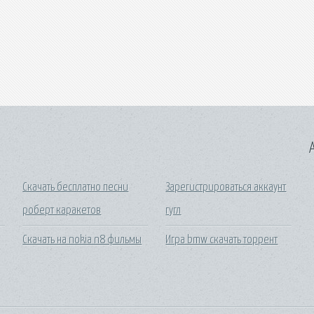
A
Скачать бесплатно песни
Зарегистрироваться аккаунт
роберт каракетов
гугл
Скачать на nokia n8 фильмы
Игра bmw скачать торрент