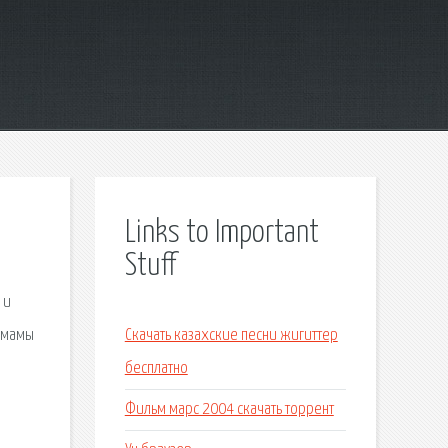
Links to Important
Stuff
 и
 мамы
Скачать казахские песни жигиттер
бесплатно
Фильм марс 2004 скачать торрент