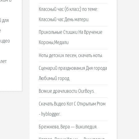
ским и
Классный час (6 класс) по теме:
я
Классный час День матери.
й для
е
Прикольные Стишки На Вручение
видео
Короны,Медали
я
Ноты детских песен, скачать ноты.
 лет
Сценарий празднования Дня города
Любимый город.
Всякие драчливости OurBoys.
Скачать Видео Кот С Открытым Ртом
- hyblogger.
Брежнева, Вера — Википедия.