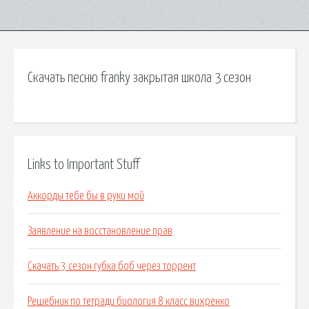
Скачать песню franky закрытая школа 3 сезон
Links to Important Stuff
Аккорды тебе бы в руки мой
Заявление на восстановление прав
Скачать 3 сезон губка боб через торрент
Решебник по тетради биология 8 класс вихренко