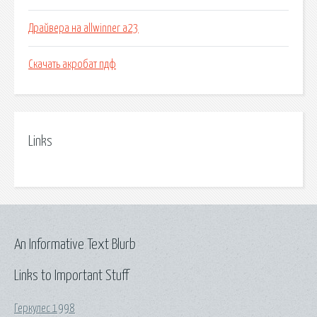
Драйвера на allwinner a23
Скачать акробат пдф
Links
An Informative Text Blurb
Links to Important Stuff
Геркулес 1998