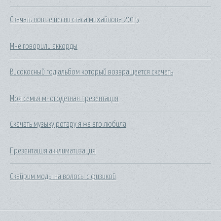
Скачать новые песни стаса михайлова 2015
Мне говорили аккорды
Високосный год альбом который возвращается скачать
Моя семья многодетная презентация
Скачать музыку ротару я же его любила
Презентация акклиматизация
Скайрим моды на волосы с физикой