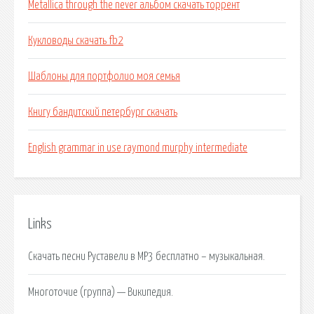
Metallica through the never альбом скачать торрент
Кукловоды скачать fb2
Шаблоны для портфолио моя семья
Книгу бандитский петербург скачать
English grammar in use raymond murphy intermediate
Links
Скачать песни Руставели в MP3 бесплатно – музыкальная.
Многоточие (группа) — Википедия.