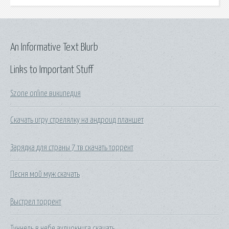
An Informative Text Blurb
Links to Important Stuff
Szone online википедия
Скачать игру стрелялку на андроид планшет
Зарядка для страны 7 тв скачать торрент
Песня мой муж скачать
Выстрел торрент
Туннель в небе аудиокнига скачать