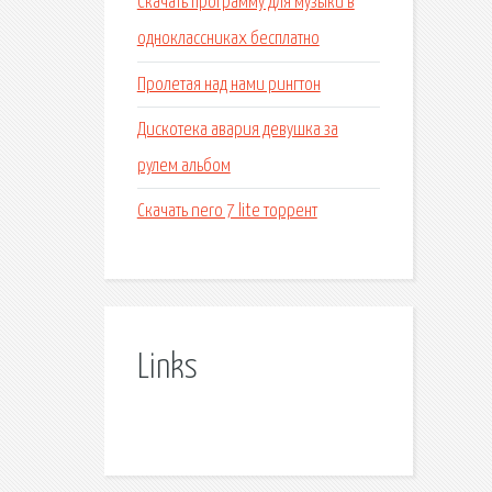
Скачать программу для музыки в
одноклассниках бесплатно
Пролетая над нами рингтон
Дискотека авария девушка за
рулем альбом
Скачать nero 7 lite торрент
Links