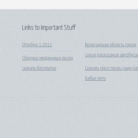
Links to Important Stuff
Оттобре 1 2011
Вологодская область город
сокол расписание автобусо
Сборник медленных песен
скачать бесплатно
Скачать текст песни рада ра
бабье лето