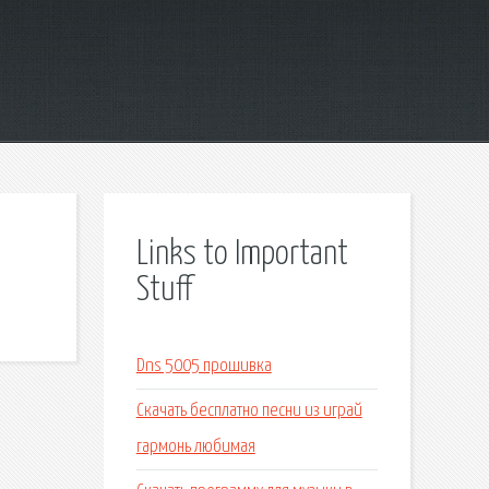
Links to Important
Stuff
Dns 5005 прошивка
Скачать бесплатно песни из играй
гармонь любимая