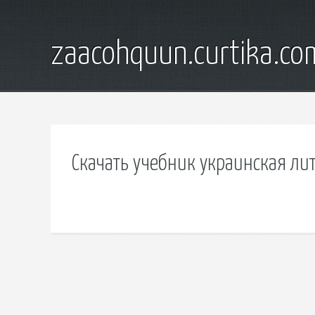
zaacohquun.curtika.co
Скачать учебник украинская ли