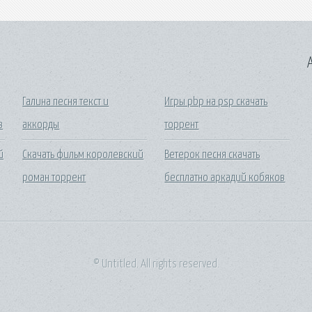
A
Галина песня текст и
Игры pbp на psp скачать
в
аккорды
торрент
й
Скачать фильм королевский
Ветерок песня скачать
роман торрент
бесплатно аркадий кобяков
© Untitled. All rights reserved.