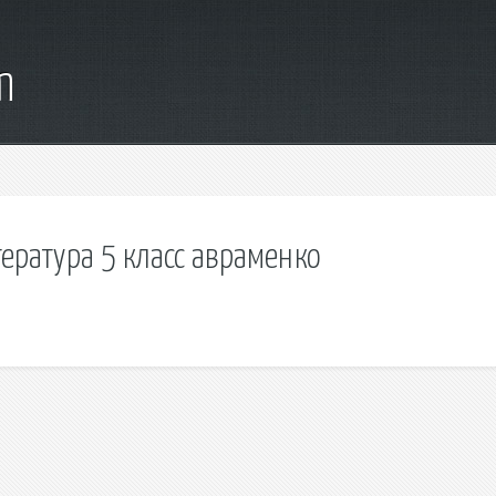
m
тература 5 класс авраменко