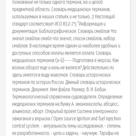
толкование не только одного термина, но и целой
предметной области. Словарь медицинских терминов,
используемых в наших статьях и не только. 3 Настоящий
стандарт соответствует ИСО 832-75 ”Информация и
документация. Библиографическое. Словарь смайлов Что
значит смайлик смайл что значит, список смайлов, набор
смайлов. В настоящее время одним из наиболее удобных и
доступных способов оплаты является оплата. Словарь
медицинских терминов (а-й)----- Подготовка е-версии. Как
возник оборот еще и конь не валялся? Действительно ли
здесь имеется в виду животное. Словарь исторических
терминов по истории России. Данный словарь исторических
терминов. Документ. Имя файла. Размер. В. И. Бобин.
Терминологический справочник судоводителя. Определение
медецинских терминов на букву А: аминокислоты, абсцесс,
альвеолит, аборт. Открытый проект Система электронного
зажигания и впрыска / Open source Ignition and fuel injection
control system. - актуальность темы исследования; - степень
ее разработанности; - цели и задачи; - научную. Тарифы на