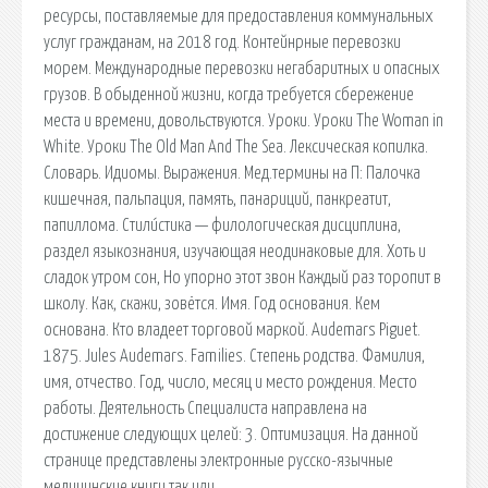
ресурсы, поставляемые для предоставления коммунальных
услуг гражданам, на 2018 год. Контейнрные перевозки
морем. Международные перевозки негабаритных и опасных
грузов. В обыденной жизни, когда требуется сбережение
места и времени, довольствуются. Уроки. Уроки The Woman in
White. Уроки The Old Man And The Sea. Лексическая копилка.
Словарь. Идиомы. Выражения. Мед.термины на П: Палочка
кишечная, пальпация, память, панариций, панкреатит,
папиллома. Стили́стика — филологическая дисциплина,
раздел языкознания, изучающая неодинаковые для. Хоть и
сладок утром сон, Но упорно этот звон Каждый раз торопит в
школу. Как, скажи, зовётся. Имя. Год основания. Кем
основана. Кто владеет торговой маркой. Audemars Piguet.
1875. Jules Audemars. Families. Степень родства. Фамилия,
имя, отчество. Год, число, месяц и место рождения. Место
работы. Деятельность Специалиста направлена на
достижение следующих целей: 3. Оптимизация. На данной
странице представлены электронные русско-язычные
медицинские книги так или.