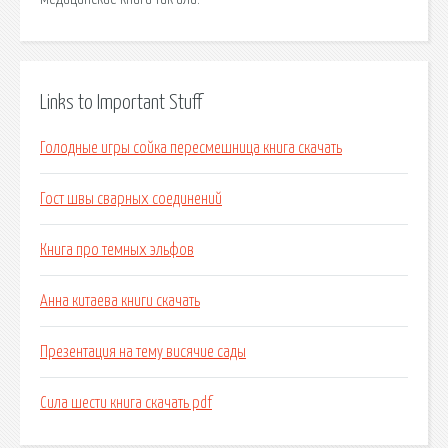
Links to Important Stuff
Голодные игры сойка пересмешница книга скачать
Гост швы сварных соединений
Книга про темных эльфов
Анна китаева книги скачать
Презентация на тему висячие сады
Сила шести книга скачать pdf