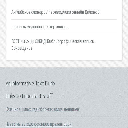
Английские словари / переводчики онлайн Деловой.
Словарь медицинских терминов.
ГОСТ 7.12-93 СИБИД. Библиографическая запись.
Сокращение.
An Informative Text Blurb
Links to Important Stuff
Физика 9 класс гдз сборник задач ненашев
Известные люди франции презентация