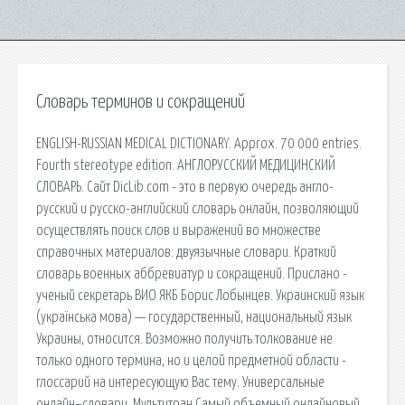
Словарь терминов и сокращений
ENGLISH-RUSSIAN MEDICAL DICTIONARY. Approx. 70 000 entries.
Fourth stereotype edition. АНГЛОРУССКИЙ МЕДИЦИНСКИЙ
СЛОВАРЬ. Сайт DicLib.com - это в первую очередь англо-
русский и русско-английский словарь онлайн, позволяющий
осуществлять поиск слов и выражений во множестве
справочных материалов: двуязычные словари. Краткий
словарь военных аббревиатур и сокращений. Прислано -
ученый секретарь ВИО ЯКБ Борис Лобынцев. Украинский язык
(українська мова) — государственный, национальный язык
Украины, относится. Возможно получить толкование не
только одного термина, но и целой предметной области -
глоссарий на интересующую Вас тему. Универсальные
онлайн–словари. Мультитран Самый объемный онлайновый