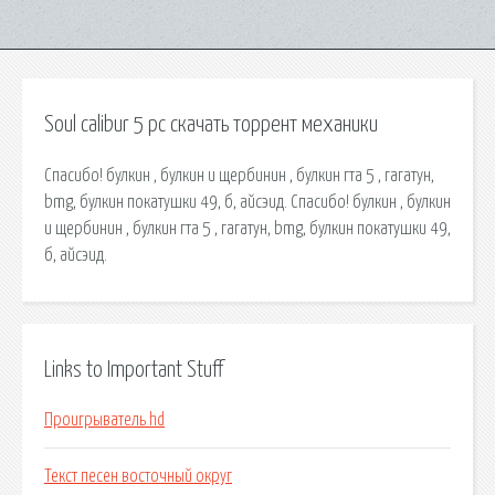
Soul calibur 5 pc скачать торрент механики
Спасибо! булкин , булкин и щербинин , булкин гта 5 , гагатун,
bmg, булкин покатушки 49, б, айсэид. Спасибо! булкин , булкин
и щербинин , булкин гта 5 , гагатун, bmg, булкин покатушки 49,
б, айсэид.
Links to Important Stuff
Проигрыватель hd
Текст песен восточный округ