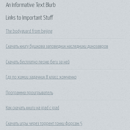
An Informative Text Blurb
Links to Important Stuff
The bodyguard from beijing
Скачать книгу бушкова заповедник наследники динозавров
Скачать бесплатно песню беги за ней
Гдз по химии задачник 8 класс хомченко
Программа проигрыватель
Как скачать книги на ipad с ipad
Скачать игры через торрент гонки форсаж 5