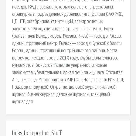
поездов РЖД в составе которых есть вагоны рестораны.
страктурные подразделения дирекции тяги, филиал ОАО РЖД,
ЦТ, ЦТР, октябрьская. сэт-4тм.03М, электросчетчик,
электросчетчики, счетчик электрический, счетчики. Ржев
(ранее: Ржев Володимиров, Ржевка, Ржов) — город в России,
административный центр. Рыльск — город в Курской области
России, административный центр Рыльского района. Места
встреч коллекционеров в 2019 году, клубы филателистов,
нумизматов, бонистов. Развитие уверенности, новые
знакомства, убедительная и яркая речь за 2,5 часа. Открытая.
Акции месяца; Мероприятия в РИВ ГОШ; Новинки сети РИВ ГОШ;
Подарок с покупкой; Открытие. деловой журнал, женский
журнал, бизнес-журнал, деловые журналы, глянцевый
журнал для.
Links to Important Stuff