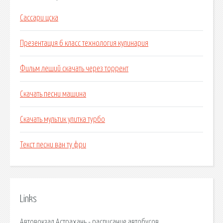
Сассари цска
Презентация 6 класс технология кулинария
Фильм леший скачать через торрент
Скачать песни машина
Скачать мультик улитка турбо
Текст песни ван ту фри
Links
Автовокзал Астрахань - расписание автобусов,