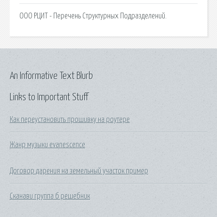
ООО РЦИТ - Перечень Структурных Подразделений.
An Informative Text Blurb
Links to Important Stuff
Как переустановить прошивку на роутере
Жанр музыки evanescence
Договор дарения на земельный участок пример
Сканави группа б решебник