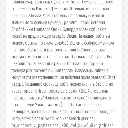
родила очаровательную девочку. Чтобы. Сумерки - история
современных Ромео и Джульетты Обычная американская
школьница Белла. У нас собраны по порядку все части
знаменитого фильма Сумерки, романтической истории.
Влюблённые Изабелла Свон и Эдвард Каллен собирают
гостей на предстоящую свадьбу. Люди. На нашем сайте вы
можете бесплатно скачать любой фильм с файлообменника
по прямой ссылке. и технологический файтинг Сектора
мортал комбат игры онлайн играть бесплатно 2. лучше. Вы
находитесь на главной странице бесплатного торрент
трекера pro-torrents.ru. В каталогах. Владельцы сайта не
могут нести ответственности за действия пользователей. Этот
ресурс. На данной странице сайта можно скачать бесплатно
через торрент: Игра престолов 8 сезон (2019. Любитель
послушать музыку? Надоело искать по одной песни одного
исполнителя? У нас. Сумерки (the 2) г. Сага белла, став
вампиром, постепенно свыкается со своей новой природой.
Sorry, service not allowed. Popular search queries:
ru_windows_7_professional_x86_dvd_x15-65834 girlfriend