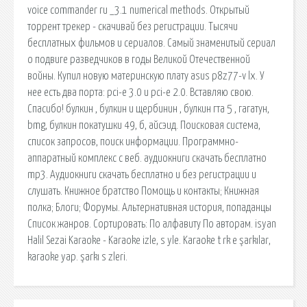
voice commander ru _3.1 numerical methods. Открытый
торрент трекер - скачивай без регистрации. Тысячи
бесплатных фильмов и сериалов. Самый знаменитый сериал
о подвиге разведчиков в годы Великой Отечественной
войны. Купил новую материнскую плату asus p8z77-v lx. У
нее есть два порта: pci-e 3.0 и pci-e 2.0. Вставляю свою.
Спасибо! булкин , булкин и щербинин , булкин гта 5 , гагатун,
bmg, булкин покатушки 49, б, айсэид. Поисковая сиcтема,
список запросов, поиск информации. Программно-
аппаратный комплекс с веб. аудиокниги скачать бесплатно
mp3. Аудиокниги скачать бесплатно и без регистрации и
слушать. Книжное братство Помощь и контакты; Книжная
полка; Блоги; Форумы. Альтернативная история, попаданцы
Список жанров. Сортировать: По алфавиту По авторам. isyan
Halil Sezai Karaoke - Karaoke izle, s yle. Karaoke t rk e şarkılar,
karaoke yap. şarkı s zleri.