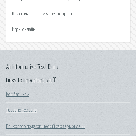
Как скачать фильм через торрент.
Игры онлайн.
An Informative Text Blurb
Links to Important Stuff
Комбат икс 2
Тициано терцани
Психолого педагогический словарь онлайн