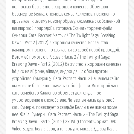
полностью бесплатно в хорошем качестве Обретшая
бессмертие Белла, с помощь семьи Калленов, постепенно
привыкает к своему новому образу, сживаясь с собственной
вампирской природой и готовясь Скачать торрент-файл
Сумерки. Сага. Рассвет: Часть 2 / The Twilight Saga: Breaking
Dawn - Part 2 (2012) в хорошем качестве. Белла, став
вампиром, постепенно свыкается со своей новой природой.
В этом ей помогают. Рассвет: Часть 2 / The Twilight Saga:
Breaking Dawn - Part 2 (2012) бесплатно в хорошем качестве
hd 720 на айфоне, айпаде, андроиде и любом другом
устройстве. Сумерки 5. Сага. Рассвет: Часть 2 На нашем сайте
вы можете бесплатно скачать любой фильм. Во второй части
саги семейство Калленов обретает долгожданное
умиротворение и спокойствие. Четвертая часть культовой
саги Сумерки повествует о свадьбе Беллы и ее жизни после
нее. Файл: Сумерки. Сага. Рассвет: Часть 2 - The Twilight Saga:
Breaking Dawn - Part 2 (2012) 2xDVD9.torrent Формат: DVD
Video Видео. Белла Свон, а теперь уже миссис Эдвард Каллен