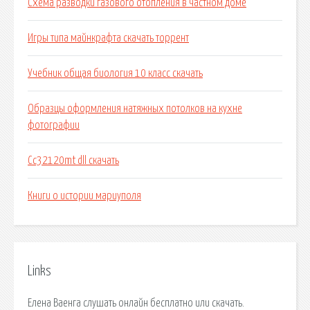
Схема разводки газового отопления в частном доме
Игры типа майнкрафта скачать торрент
Учебник общая биология 10 класс скачать
Образцы оформления натяжных потолков на кухне
фотографии
Cc32120mt dll скачать
Книги о истории мариуполя
Links
Елена Ваенга слушать онлайн бесплатно или скачать.