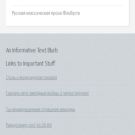
Русская классическая проза Флибуста.
An Informative Text Blurb
Links to Important Stuff
Стиль и мода журнал онлайн
Скачать лего звездные войны 2 через торрент
Ты ненакрашенная страшная аккорды
Радиусомер гост 4126 66