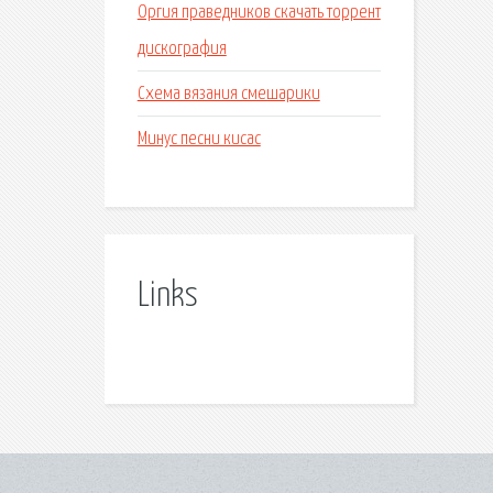
Оргия праведников скачать торрент
дискография
Схема вязания смешарики
Минус песни кисас
Links