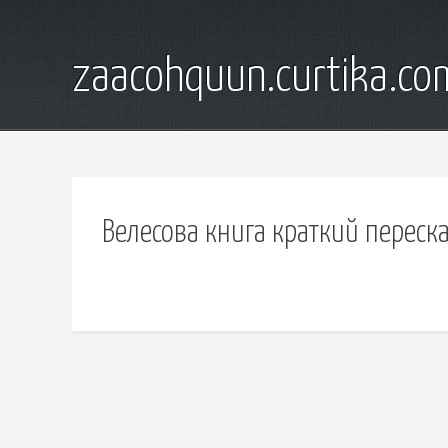
zaacohquun.curtika.co
Велесова книга краткий переск