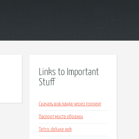
Links to Important
Stuff
Скачать вов панда через торрент
Паспорт моста образец
Tetris deluxe apk