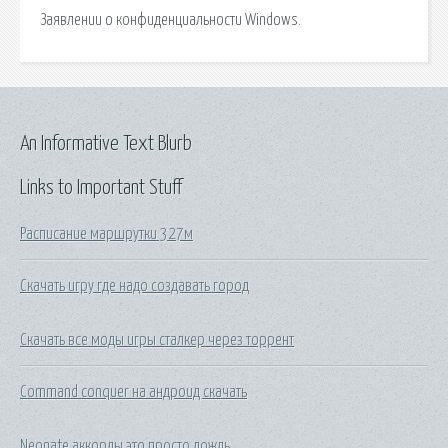
Заявлении о конфиденциальности Windows.
An Informative Text Blurb
Links to Important Stuff
Расписание маршрутки 327м
Скачать игру где надо создавать город
Скачать все моды игры сталкер через торрент
Command conquer на андроид скачать
Neonate аккорды это просто дождь