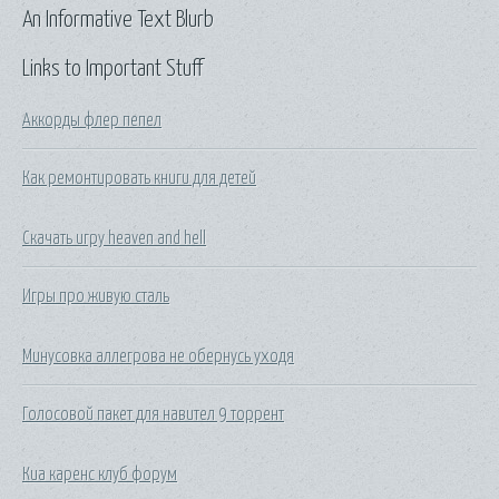
An Informative Text Blurb
Links to Important Stuff
Аккорды флер пепел
Как ремонтировать книги для детей
Скачать игру heaven and hell
Игры про живую сталь
Минусовка аллегрова не обернусь уходя
Голосовой пакет для навител 9 торрент
Киа каренс клуб форум