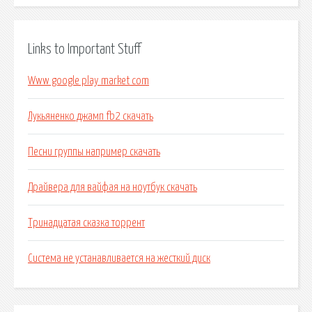
Links to Important Stuff
Www google play market com
Лукьяненко джамп fb2 скачать
Песни группы например скачать
Драйвера для вайфая на ноутбук скачать
Тринадцатая сказка торрент
Система не устанавливается на жесткий диск