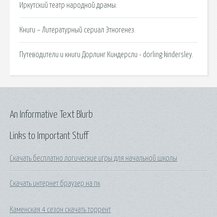
Иркутский театр народной драмы.
Книги – Литературный сериал Этногенез.
Путеводители и книги Дорлинг Киндерсли - dorling kindersley.
An Informative Text Blurb
Links to Important Stuff
Скачать бесплатно логические игры для начальной школы
Скачать интернет браузер на пк
Каменская 4 сезон скачать торрент