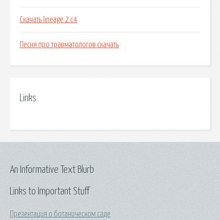
Скачать lineage 2 c4
Песня про травматологов скачать
Links
An Informative Text Blurb
Links to Important Stuff
Презентация о ботаническом саде