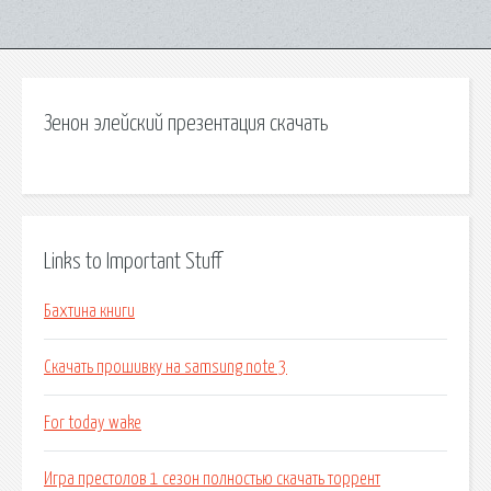
Зенон элейский презентация скачать
Links to Important Stuff
Бахтина книги
Скачать прошивку на samsung note 3
For today wake
Игра престолов 1 сезон полностью скачать торрент