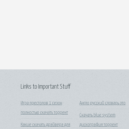
Links to Important Stuff
Игра престолов 1 сезон
Англо русский словарь это
полностью скачать торрент
Скачать blue system
Какие скачать драйвера для
дискография торрент