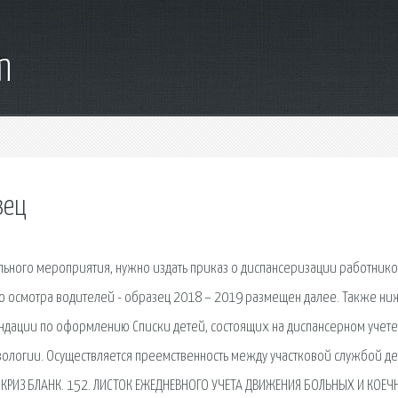
m
зец
ьного мероприятия, нужно издать приказ о диспансеризации работник
о осмотра водителей - образец 2018 – 2019 размещен далее. Также ни
ндации по оформлению Списки детей, состоящих на диспансерном учете
зологии. Осуществляется преемственность между участковой службой д
ИКРИЗ БЛАНК. 152. ЛИСТОК ЕЖЕДНЕВНОГО УЧЕТА ДВИЖЕНИЯ БОЛЬНЫХ И КОЕЧ