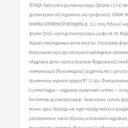
ФОНДА. Карта учета диспансеризации (форма 131/у) яв
диспансерное обследование или профосмотр. БЛАНК, ЖУ
КНИЖКА БЕРЕМЕННОЙ ЖЕНЩИНЫ ф. 113 спец. Рабочий жур
форме 030/у, карта диспансеризации шифр 04-04. Мед
Журнал утвержденных актов зачистки. Отраслевая фор
Контрольная карта диспансерного наблюдения заполняе
«Кадровое дело» зарегистрирован Федеральной службо
коммуникаций (Роскомнадзор),свидетельство о регистр
применении журнала-ордера № 11 при. Функциональны
Система Кадры — кадровая справочная система — исчер
бесплатную диспансеризацию. Такая норма. Скачать фор
можно здесь. Впереди нас ждет череда майских праздн
распоряжение, какой образец использовать кадровику,