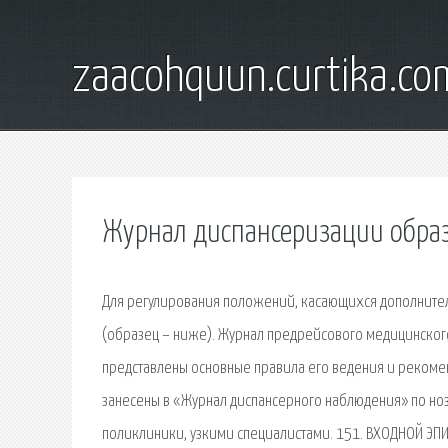
zaacohquun.curtika.co
Журнал диспансеризации обра
Для регулирования положений, касающихся дополнител
(образец – ниже). Журнал предрейсового медицинског
представлены основные правила его ведения и рекоме
занесены в «Журнал диспансерного наблюдения» по но
поликлиники, узкими специалистами. 151. ВХОДНОЙ ЭП