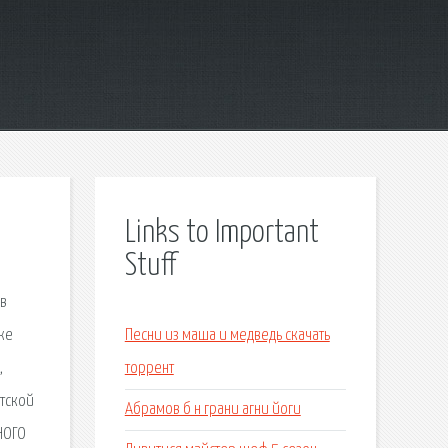
Links to Important
Stuff
ов
же
Песни из маша и медведь скачать
,
торрент
етской
Абрамов б н грани агни йоги
НОГО