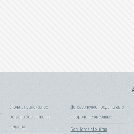
A
Скачать приложение
Договор купли продажи авто
ретрика бесплатно на
в воронеже выездные
андроид
Боги lords of xulima