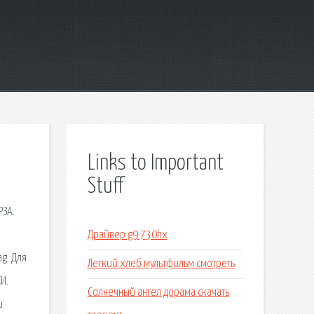
Links to Important
Stuff
РЗА.
Драйвер g9 730hx
g. Для
Легкий хлеб мультфильм смотреть
И.
Солнечный ангел дорама скачать
и