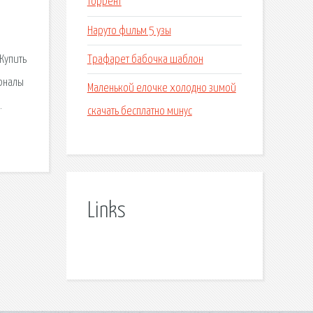
торрент
Наруто фильм 5 узы
Трафарет бабочка шаблон
Купить
урналы
Маленькой елочке холодно зимой
.
скачать бесплатно минус
Links