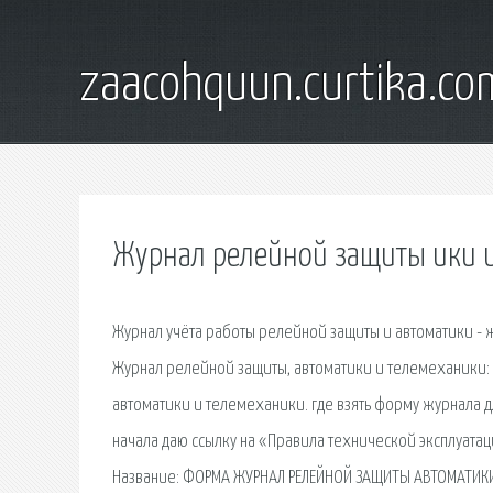
zaacohquun.curtika.co
Журнал релейной защиты ики 
Журнал учёта работы релейной защиты и автоматики - жу
Журнал релейной защиты, автоматики и телемеханики: 
автоматики и телемеханики. где взять форму журнала 
начала даю ссылку на «Правила технической эксплуата
Название: ФОРМА ЖУРНАЛ РЕЛЕЙНОЙ ЗАЩИТЫ АВТОМАТИКИ