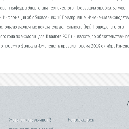
т, доцент кафедры Энергетика Технического. Произошла ошибка. Вы уже
ом. Информация об обновлениях 1С:Предприятие; Изменения законодате
спользую различные показатели деятельности (kpi). Подведены итоги
о года по экологии для. В валюте РФ В ин. валюте; по обязательствам п
о приему в филиалы Изменения в правила приема 2019 октябрь Измене
A
Женская консультация 3
Непись аштаев