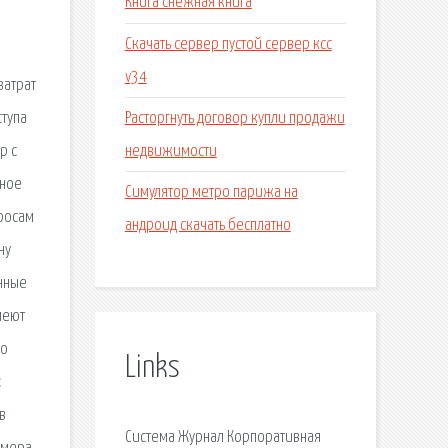
Книга снежная книга
Скачать сервер пустой сервер ксс
v34
затрат
Расторгнуть договор купли продажи
ступа
недвижимости
р с
ьное
Симулятор метро парижа на
просам
андроид скачать бесплатно
ну
онные
меют
по
Links
«
в
Система Журнал Корпоративная