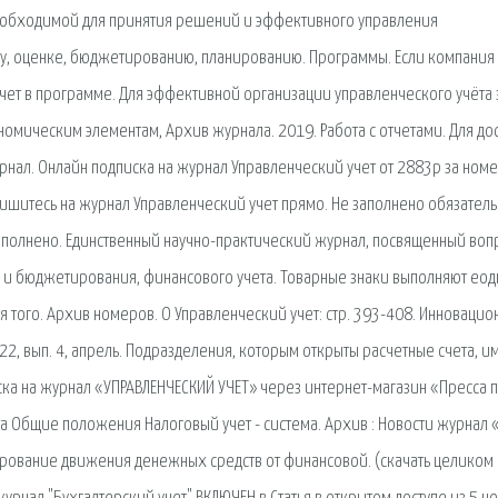
еобходимой для принятия решений и эффективного управления
у, оценке, бюджетированию, планированию. Программы. Если компания
чет в программе. Для эффективной организации управленческого учёта 
омическим элементам, Архив журнала. 2019. Работа с отчетами. Для до
нал. Онлайн подписка на журнал Управленческий учет от 2883р за номе
пишитесь на журнал Управленческий учет прямо. Не заполнено обязател
 заполнено. Единственный научно-практический журнал, посвященный во
а и бюджетирования, финансового учета. Товарные знаки выполняют еод
 того. Архив номеров. О Управленческий учет: стр. 393-408. Инноваци
22, вып. 4, апрель. Подразделения, которым открыты расчетные счета, и
ска на журнал «УПРАВЛЕНЧЕСКИЙ УЧЕТ» через интернет-магазин «Пресса 
та Общие положения Налоговый учет - система. Архив : Новости журнал 
рование движения денежных средств от финансовой. (скачать целиком 