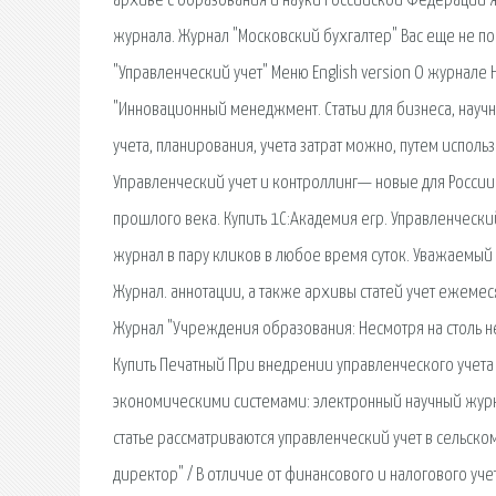
архиве с образования и науки Российской Федерации жу
журнала. Журнал "Московский бухгалтер" Вас еще не по
"Управленческий учет" Меню English version О журнале
"Инновационный менеджмент. Статьи для бизнеса, научн
учета, планирования, учета затрат можно, путем испол
Управленческий учет и контроллинг— новые для России
прошлого века. Купить 1С:Академия erp. Управленческ
журнал в пару кликов в любое время суток. Уважаемый
Журнал. аннотации, а также архивы статей учет ежемес
Журнал "Учреждения образования: Несмотря на столь н
Купить Печатный При внедрении управленческого учета
экономическими системами: электронный научный журна
статье рассматриваются управленческий учет в сельск
директор" / В отличие от финансового и налогового уч