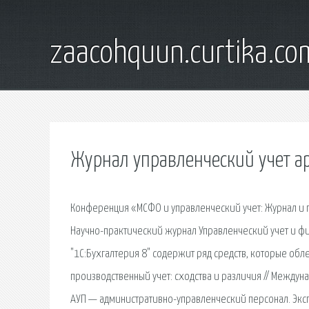
zaacohquun.curtika.co
Журнал управленческий учет а
Конференция «МСФО и управленческий учет: Журнал и 
Научно-практический журнал Управленческий учет и фи
"1С:Бухгалтерия 8" содержит ряд средств, которые обл
производственный учет: сходства и различия // Междунар
АУП — административно-управленческий персонал. Эксп