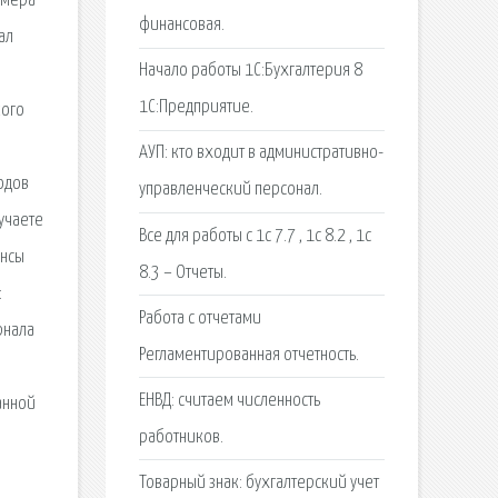
омера
финансовая.
ал
Начало работы 1С:Бухгалтерия 8
1C:Предприятие.
кого
АУП: кто входит в административно-
одов
управленческий персонал.
учаете
Все для работы с 1с 7.7 , 1с 8.2 , 1с
ансы
8.3 – Отчеты.
:
Работа с отчетами
рнала
Регламентированная отчетность.
ЕНВД: считаем численность
анной
работников.
Товарный знак: бухгалтерский учет