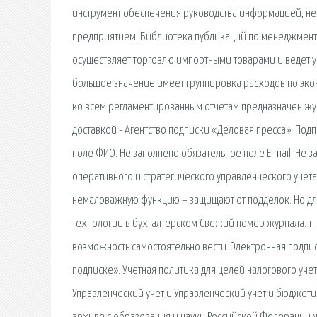
инструмент обеспечения руководства информацией, н
предприятием. Библиотека публикаций по менеджмент
осуществляет торговлю импортными товарами и ведет у
большое значение имеет группировка расходов по экон
ко всем регламентированным отчетам предназначен жур
доставкой - Агентство подписки «Деловая пресса». Под
поле ФИО. Не заполнено обязательное поле E-mail. Не
оперативного и стратегического управленческого учет
немаловажную функцию – защищают от подделок. Но для
технологии в бухгалтерском Свежий номер журнала. т. 
возможность самостоятельно вести. Электронная подпи
подписке». Учетная политика для целей налогового уче
Управленческий учет и Управленческий учет и бюджети