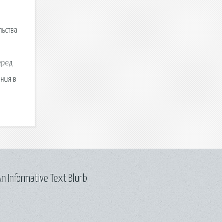
льства
еред
ния в
n Informative Text Blurb