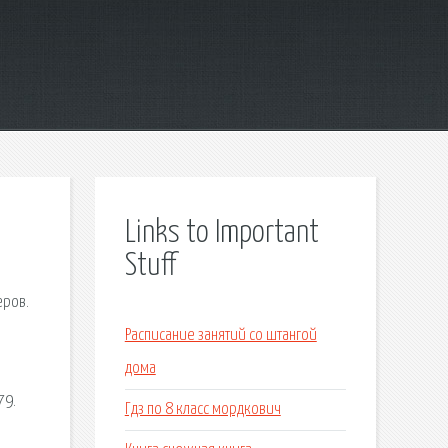
Links to Important
Stuff
еров.
Расписание занятий со штангой
дома
79.
Гдз по 8 класс мордкович