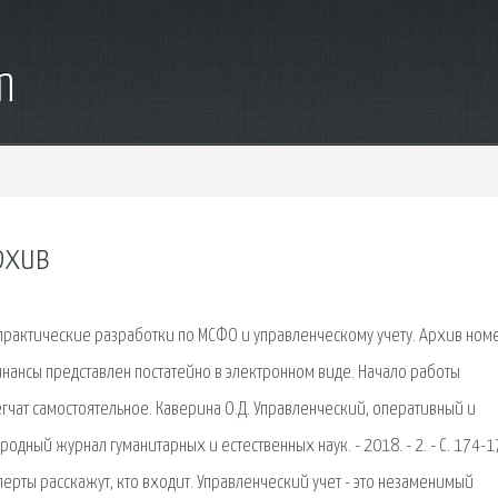
m
рхив
практические разработки по МСФО и управленческому учету. Архив ном
нансы представлен постатейно в электронном виде. Начало работы
егчат самостоятельное. Каверина О.Д. Управленческий, оперативный и
одный журнал гуманитарных и естественных наук. - 2018. - 2. - С. 174-1
ерты расскажут, кто входит. Управленческий учет - это незаменимый