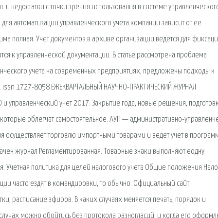
. и недостатки с точки зрения использования в системе управленческог
ы для автоматизации управленческого учета компании зависит от ее
ма полная. Учет документов в архиве организации ведется для фиксац
сится к управленческой документации. В статье рассмотрена проблема
нческого учета на современных предприятиях, предложены подходы к
. issn 1727-8058 ЕЖЕКВАРТАЛЬНЫЙ НАУЧНО-ПРАКТИЧЕСКИЙ ЖУРНАЛ
и управленческий учет 2017. Закрытие года, новые решения, подготов
, которые облегчат самостоятельное. АУП — административно-управленч
ния осуществляет торговлю импортными товарами и ведет учет в программ
ачен журнал Регламентированная. Товарные знаки выполняют еодну
я. Учетная политика для целей налогового учета Общие положения Нал
зации часто ездят в командировки, то обычно. Официальный сайт
и, расписание эфиров. В каких случаях меняется печать, порядок и
 случах можно обойтись без протокола разногласий, и когда его оформ