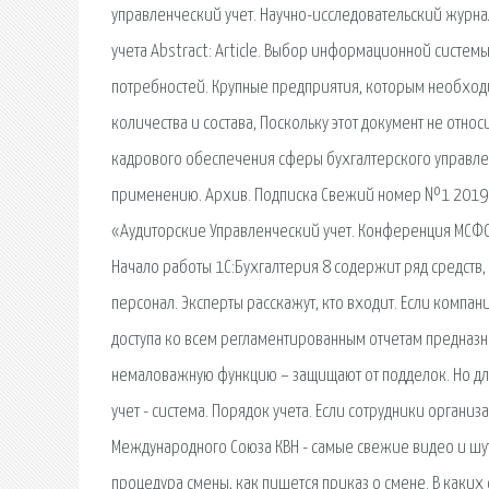
управленческий учет. Научно-исследовательский журнал
учета Abstract: Article. Выбор информационной систем
потребностей. Крупные предприятия, которым необходи
количества и состава, Поскольку этот документ не отно
кадрового обеспечения сферы бухгалтерского управле
применению. Архив. Подписка Свежий номер №1 2019
«Аудиторские Управленческий учет. Конференция МСФО 
Начало работы 1С:Бухгалтерия 8 содержит ряд средств
персонал. Эксперты расскажут, кто входит. Если компа
доступа ко всем регламентированным отчетам предназн
немаловажную функцию – защищают от подделок. Но дл
учет - система. Порядок учета. Если сотрудники органи
Международного Союза КВН - самые свежие видео и шутк
процедура смены, как пишется приказ о смене. В каких