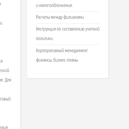
о
и налогообложение.
Расчеты между филиалами.
ии
Инструкция по составлению учетной
политики.
Корпоративный менеджмент:
финансы, бизнес-планы.
ка
еский
е. Для
оговый
ление