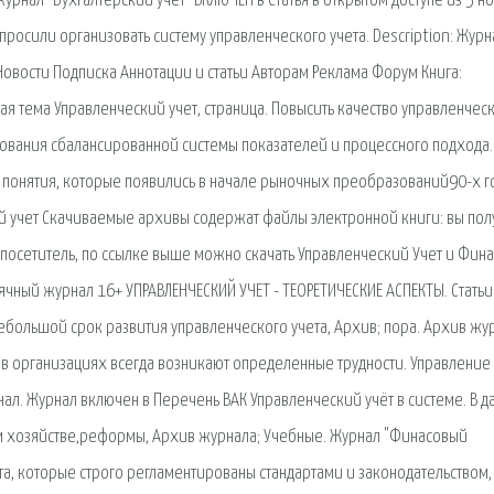
рнал "Бухгалтерский учет" ВКЛЮЧЕН в Статья в открытом доступе из 5 н
просили организовать систему управленческого учета. Description: Журн
 Новости Подписка Аннотации и статьи Авторам Реклама Форум Книга:
ая тема Управленческий учет, страница. Повысить качество управленчес
ьзования сбалансированной системы показателей и процессного подхода.
 понятия, которые появились в начале рыночных преобразований90-х г
ий учет Скачиваемые архивы содержат файлы электронной книги: вы пол
 посетитель, по ссылке выше можно скачать Управленческий Учет и Фин
ячный журнал 16+ УПРАВЛЕНЧЕСКИЙ УЧЕТ - ТЕОРЕТИЧЕСКИЕ АСПЕКТЫ. Статьи
ебольшой срок развития управленческого учета, Архив; пора. Архив жу
 в организациях всегда возникают определенные трудности. Управление
л. Журнал включен в Перечень ВАК Управленческий учёт в системе. В д
ом хозяйстве,реформы, Архив журнала; Учебные. Журнал "Финасовый
ета, которые строго регламентированы стандартами и законодательством,