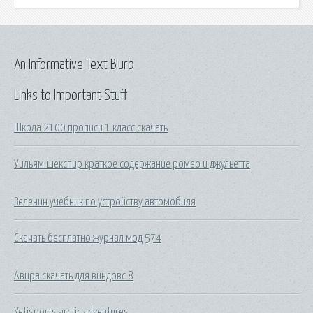
An Informative Text Blurb
Links to Important Stuff
Школа 2100 прописи 1 класс скачать
Уильям шекспир краткое содержание ромео и джульетта
Зеленин учебник по устройству автомобиля
Скачать бесплатно журнал мод 574
Авира скачать для виндовс 8
Yetisports arctic adventures