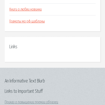
Книги о любви новинки
Грамоты мо рф шаблоны
Links
An Informative Text Blurb
Links to Important Stuff
Приказ о повышении премии образец