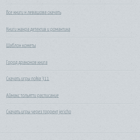
Все книги н левашова скачать
Книги жанра детектив и романтика
Шаблон кометы
Город драконов книга
Скачать игры nokia 311
Аймакс тольятти расписание
Скачать игры через торрент jericho