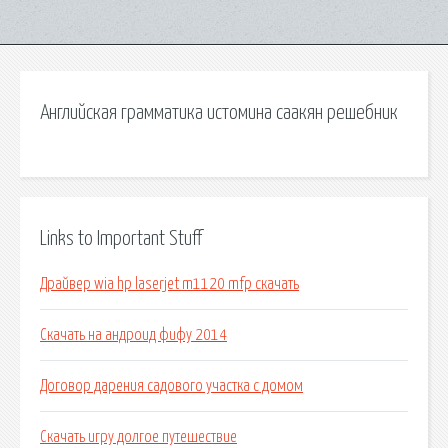
Английская грамматика истомина саакян решебник
Links to Important Stuff
Драйвер wia hp laserjet m1120 mfp скачать
Скачать на андроид фифу 2014
Договор дарения садового участка с домом
Скачать игру долгое путешествие